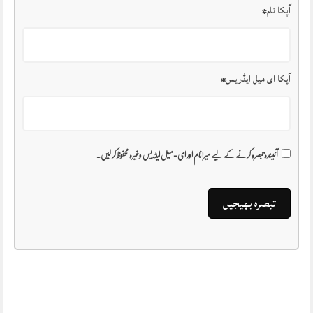
آپکا نام
*
آپکا ای میل ایڈریس
*
آئیندہ تبصرہ کرنے کے لیے میرا نام اور ای-میل ایڈریس وغیرہ محفوظ کر لیں۔