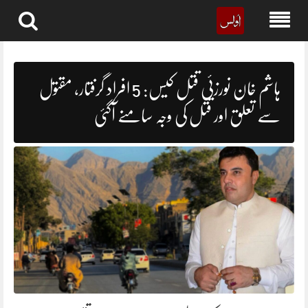
Skip
to
content
ہاشم خان نورزئی قتل کیس: 5 افراد گرفتار، مقتول
سے تعلق اور قتل کی وجہ سامنے آگئی