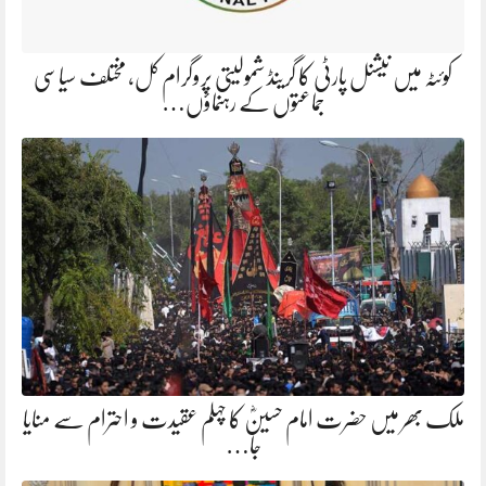
کوئٹہ میں نیشنل پارٹی کا گرینڈ شمولیتی پروگرام کل، مختلف سیاسی
جماعتوں کے رہنماؤں…
ملک بھر میں حضرت امام حسینؓ کا چہلم عقیدت و احترام سے منایا
جا…