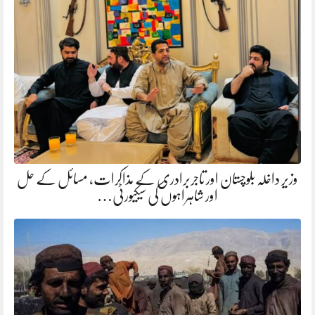
وزیر داخلہ بلوچستان اور تاجربرادری کے مذاکرات، مسائل کے حل
اور شاہراہوں کی سیکیورٹی…