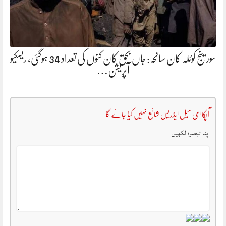
سورینج کوئلہ کان سانحہ: جاں بحق کان کنوں کی تعداد 34 ہوگئی، ریسکیو
آپریشن…
آپکا ای میل ایڈریس شائع نہیں کیا جائے گا
اپنا تبصرہ لکھیں