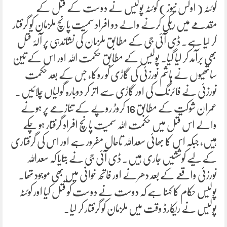
کوئٹہ ( اولس نیوز )‌ کوئٹہ پولیس نے دوست کے قتل کے
مقدمے میں ریکی کرنے والے دو افراد سمیت پانچ ملزمان کو گرفتار
کر لیا ہے۔ ڈی آئی جی کے مطابق ملزمان کی نشاندہی پر آلۂ قتل
بھی برآمد کر لیا گیا۔ پولیس کے مطابق حکمت اللہ اور اس کے تین
ساتھیوں نے ہاشم نورزئی کی گاڑی کو روکا، جس کے بعد حکمت
نورزئی نے فائرنگ کی اور گاڑی سے اتر کر دوبارہ گولیاں چلائیں۔
عمران شوکت کے مطابق 16 کروڑ روپے کے تنازعے پر ہونے
والے اس قتل میں حکمت اللہ سمیت پانچ افراد گرفتار ہو چکے
ہیں، جبکہ اس کا بھائی سعداللہ تاحال مفرور ہے اور اس کی گرفتاری
کے لیے کوششیں جاری ہیں۔ ڈی آئی جی نے بتایا کہ سعداللہ
نورزئی واقعے کے بعد دھرنے اور فاتحہ خوانی میں بھی موجود تھا۔
پولیس حکام کا کہنا ہے کہ دوست نے دوست کو قتل کیا اور کوئٹہ
پولیس نے ریکارڈ وقت میں ملزمان کو گرفتار کر لیا۔