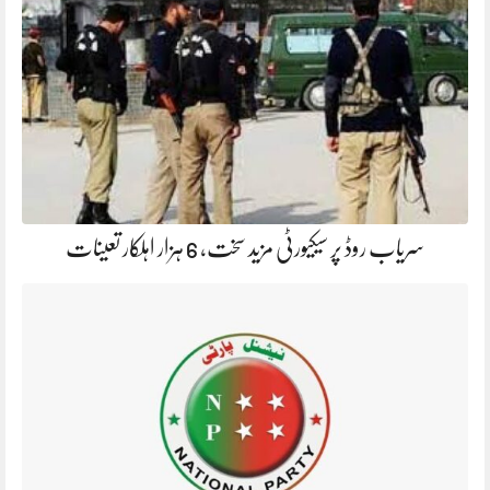
سریاب روڈ پر سیکیورٹی مزید سخت، 6 ہزار اہلکار تعینات