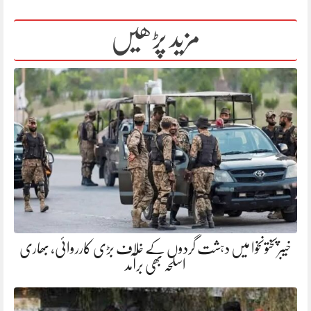
مزید پڑھیں
خیبرپختونخوا میں دہشت گردوں کے خلاف بڑی کارروائی، بھاری
اسلحہ بھی برآمد