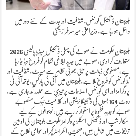
بلوچستان ڈیجیٹل گورننس، شفافیت اور جدت کے نئے دور میں
داخل ہو رہا ہے، وزیراعلیٰ میر سرفراز بگٹی
بلوچستان حکومت نے صوبے کی پہلی ڈیجیٹل میڈیا پالیسی 2026
متعارف کرا دی، صوبے میں جدید ابلاغی نظام کو فروغ دیا جا رہا
ہے،مصنوعی ذہانت پر مبنی بھرتی نظام سے میرٹ، شفافیت اور
گڈ گورننس کو فروغ ملا ہے،بلوچستان میں آئی ٹی پارکس، یوتھ آئی ٹی
پروگرامز اور ای گورننس اصلاحات پر تیزی سے عملدرآمد جاری ہے،
روٹ 164 بسوں کی ڈیجیٹلائزیشن اور کلائمیٹ ٹیک منصوبے
صوبے کو جدید خطوط پر استوار کر رہے ہیں، نوجوانوں کے لیے
اسکالرشپ اور ڈیجیٹل اسکلز پروگرامز حکومت بلوچستان کی اولین
ترجیحات میں شامل ہیں، صحت، انفراسٹرکچر اور عوامی فلاح کے