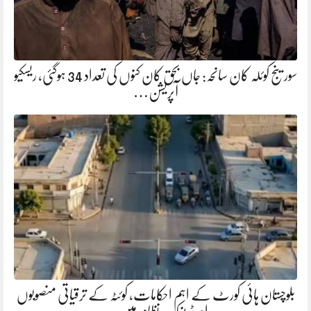
سورینج کوئلہ کان سانحہ: جاں بحق کان کنوں کی تعداد 34 ہوگئی، ریسکیو
آپریشن…
بلوچستان ہائی کورٹ کے اہم احکامات، کوئٹہ کے ترقیاتی منصوبوں