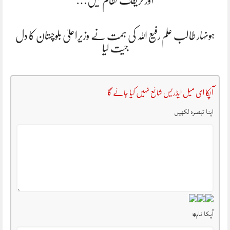
اور ٹریفک نظام میں…
ہونہار طالب علم رفیع اللہ کی ہمت نے وزیراعلیٰ بلوچستان کا دل
جیت لیا
آپکا ای میل ایڈریس شائع نہیں کیا جائے گا
اپنا تبصرہ لکھیں
آپکا نام
*