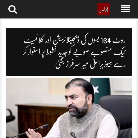
Skip
to
content
روٹ 164 بسوں کی ڈیجیٹلائزیشن اور کلائمیٹ
ٹیک منصوبے صوبے کو جدید خطوط پر استوار کر
رہے ہیوزیراعلیٰ میر سرفراز بگٹی