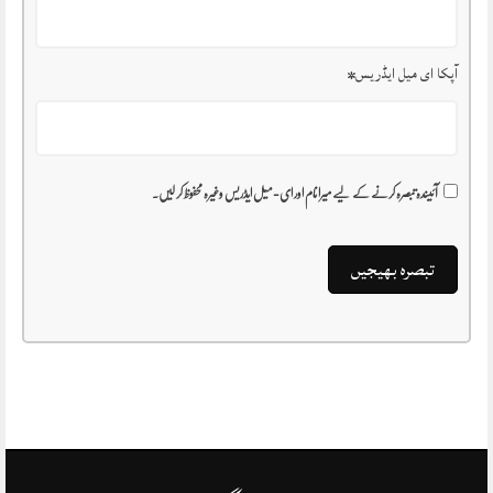
آپکا ای میل ایڈریس
*
آئیندہ تبصرہ کرنے کے لیے میرا نام اور ای-میل ایڈریس وغیرہ محفوظ کر لیں۔