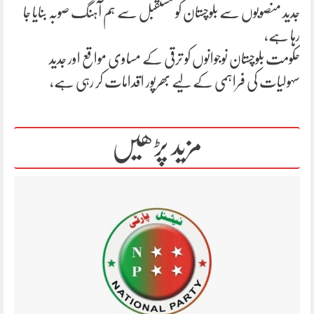
جدید منصوبوں سے بلوچستان کو مستقبل سے ہم آہنگ صوبہ بنایا جا
رہا ہے،
حکومت بلوچستان نوجوانوں کو ترقی کے مساوی مواقع اور جدید
سہولیات کی فراہمی کے لیے بھرپور اقدامات کر رہی ہے،
مزید پڑھیں