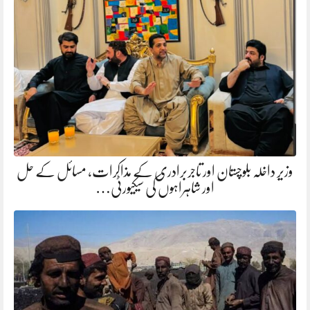
وزیر داخلہ بلوچستان اور تاجربرادری کے مذاکرات، مسائل کے حل
اور شاہراہوں کی سیکیورٹی…