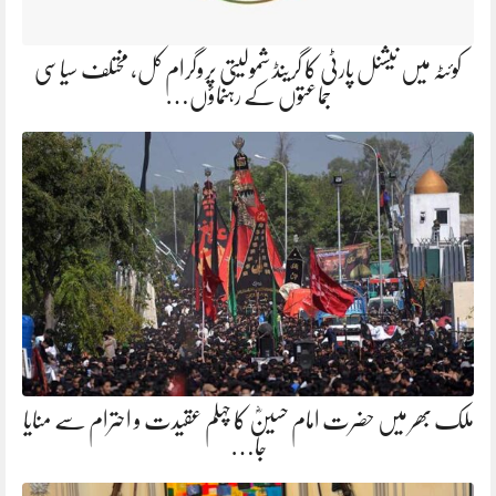
کوئٹہ میں نیشنل پارٹی کا گرینڈ شمولیتی پروگرام کل، مختلف سیاسی
جماعتوں کے رہنماؤں…
ملک بھر میں حضرت امام حسینؓ کا چہلم عقیدت و احترام سے منایا
جا…