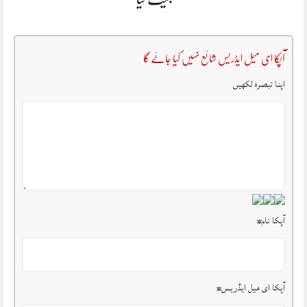
آپکا ای میل ایڈریس شائع نہیں کیا جائے گا
اپنا تبصرہ لکھیں
آپکا نام
*
آپکا ای میل ایڈریس
*