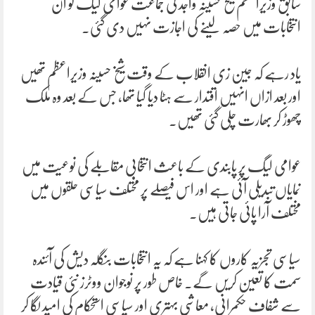
سابق وزیراعظم شیخ حسینہ واجد کی جماعت عوامی لیگ کو ان
انتخابات میں حصہ لینے کی اجازت نہیں دی گئی۔
یاد رہے کہ جین زی انقلاب کے وقت شیخ حسینہ وزیراعظم تھیں
اور بعد ازاں انہیں اقتدار سے ہٹا دیا گیا تھا، جس کے بعد وہ ملک
چھوڑ کر بھارت چلی گئی تھیں۔
عوامی لیگ پر پابندی کے باعث انتخابی مقابلے کی نوعیت میں
نمایاں تبدیلی آئی ہے اور اس فیصلے پر مختلف سیاسی حلقوں میں
مختلف آرا پائی جاتی ہیں۔
سیاسی تجزیہ کاروں کا کہنا ہے کہ یہ انتخابات بنگلہ دیش کی آئندہ
سمت کا تعین کریں گے۔ خاص طور پر نوجوان ووٹرز نئی قیادت
سے شفاف حکمرانی، معاشی بہتری اور سیاسی استحکام کی امید لگا کر