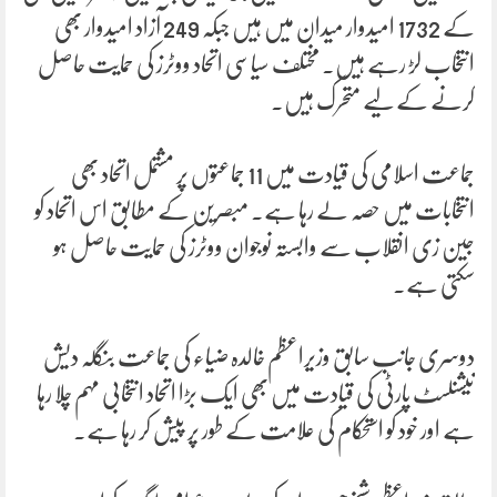
کے 1732 امیدوار میدان میں ہیں جبکہ 249 آزاد امیدوار بھی
انتخاب لڑ رہے ہیں۔ مختلف سیاسی اتحاد ووٹرز کی حمایت حاصل
کرنے کے لیے متحرک ہیں۔
جماعت اسلامی کی قیادت میں 11 جماعتوں پر مشتمل اتحاد بھی
انتخابات میں حصہ لے رہا ہے۔ مبصرین کے مطابق اس اتحاد کو
جین زی انقلاب سے وابستہ نوجوان ووٹرز کی حمایت حاصل ہو
سکتی ہے۔
دوسری جانب سابق وزیراعظم خالدہ ضیاء کی جماعت بنگلہ دیش
نیشنلسٹ پارٹی کی قیادت میں بھی ایک بڑا اتحاد انتخابی مہم چلا رہا
ہے اور خود کو استحکام کی علامت کے طور پر پیش کر رہا ہے۔