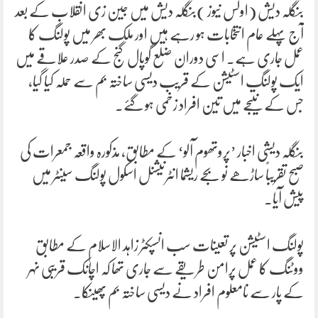
بنگلہ دیش (اولس نیوز )بنگلہ دیش میں جین زی انقلاب کے بعد
آج پہلے عام انتخابات ہو رہے ہیں اور ملک بھر میں پولنگ کا
عمل جاری ہے۔ اسی دوران ضلع گوپال گنج کے صدر علاقے میں
ایک پولنگ اسٹیشن کے قریب دیسی ساختہ بم سے حملہ کیا گیا،
جس کے نتیجے میں تین افراد زخمی ہو گئے۔
بنگلہ دیشی اخبار ’پروتھوم آلو‘ کے مطابق، مذکورہ واقعہ جمعرات کی
صبح تقریباً ساڑھے نو بجے ریشما انٹرنیشنل اسکول پولنگ سینٹر میں
پیش آیا۔
پولنگ اسٹیشن پر تعینات سب انسپکٹر زاہد الاسلام کے مطابق
ووٹنگ کا عمل پرامن طریقے سے جاری تھا کہ اچانک قریبی نہر
کے پار سے نامعلوم افراد نے دیسی ساختہ بم پھینکا۔