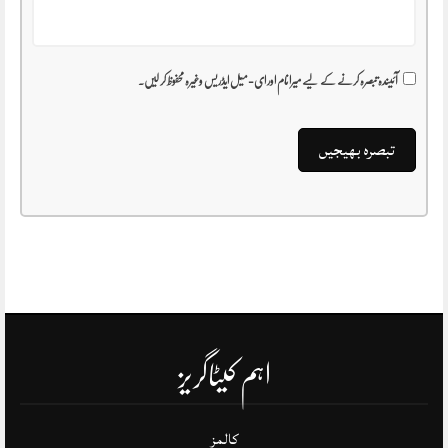
آئیندہ تبصرہ کرنے کے لیے میرا نام اور ای-میل ایڈریس وغیرہ محفوظ کر لیں۔
اہم کیٹاگریز
کالمز