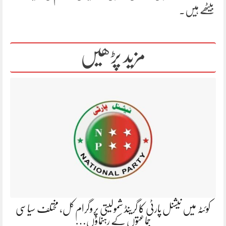
بیٹھے ہیں۔
مزید پڑھیں
کوئٹہ میں نیشنل پارٹی کا گرینڈ شمولیتی پروگرام کل، مختلف سیاسی
جماعتوں کے رہنماؤں…