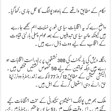
حکام کے مطابق واقعے کے باوجود پولنگ کا عمل جاری رکھا گیا۔
واضح رہے کہ یہ انتخابات سیاسی طور پر نہایت اہم سمجھے جا رہے
ہیں کیونکہ حالیہ سیاسی تبدیلیوں کے بعد عوام پہلی بار نئی قیادت
کے انتخاب کے لیے ووٹ ڈال رہے ہیں۔
بنگلہ دیش کی پارلیمنٹ کی 300 نشستوں پر براہ راست انتخابات ہو
رہے ہیں جبکہ خواتین کے لیے 50 مخصوص نشستیں مختص ہیں۔
الیکشن کمیشن کے مطابق 12 کروڑ 77 لاکھ سے زائد رجسٹرڈ ووٹرز اپنا
حق رائے دہی استعمال کرنے کے اہل ہیں۔
ملک بھر میں پولنگ اسٹیشنز پر سیکیورٹی کے سخت انتظامات کیے
گئے ہیں۔ اس وقت ملک میں 51 سیاسی جماعتیں رجسٹرڈ ہیں جن