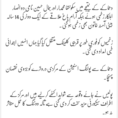
دھماکے کے نتیجے میں سکونتھا مجمدار اور جمال حسین نامی دو انصار
اہلکار زخمی ہوئے جبکہ آرام باغ علاقے کے ایک ووٹر کی 14 سالہ
بیٹی آمنہ خاتون بھی زخمی ہو گئی۔
زخمیوں کو فوری طور پر قریبی کلینک منتقل کیا گیا جہاں انہیں ابتدائی
طبی امداد دی گئی۔
دھماکے سے پولنگ اسٹیشن کے مرکزی دروازے کو جزوی نقصان
پہنچا۔
پولیس نے جائے وقوعہ سے شواہد اکٹھے کر لیے ہیں اور مرکز کے
اطراف سیکیورٹی مزید سخت کر دی گئی ہے تاکہ ووٹنگ کا عمل متاثر
نہ ہو۔