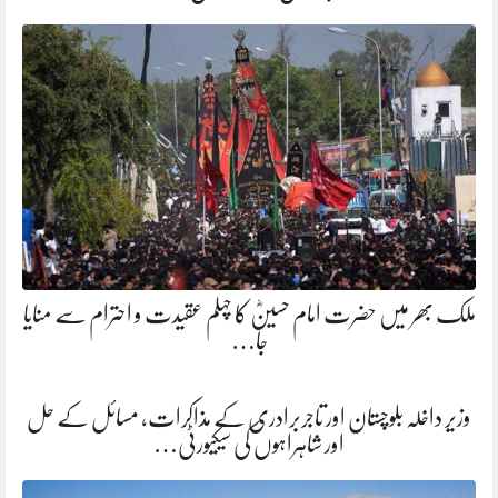
ملک بھر میں حضرت امام حسینؓ کا چہلم عقیدت و احترام سے منایا
جا…
وزیر داخلہ بلوچستان اور تاجربرادری کے مذاکرات، مسائل کے حل
اور شاہراہوں کی سیکیورٹی…