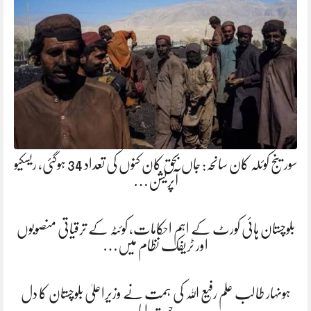
سورینج کوئلہ کان سانحہ: جاں بحق کان کنوں کی تعداد 34 ہوگئی، ریسکیو
آپریشن…
بلوچستان ہائی کورٹ کے اہم احکامات، کوئٹہ کے ترقیاتی منصوبوں
اور ٹریفک نظام میں…
ہونہار طالب علم رفیع اللہ کی ہمت نے وزیراعلیٰ بلوچستان کا دل
جیت لیا