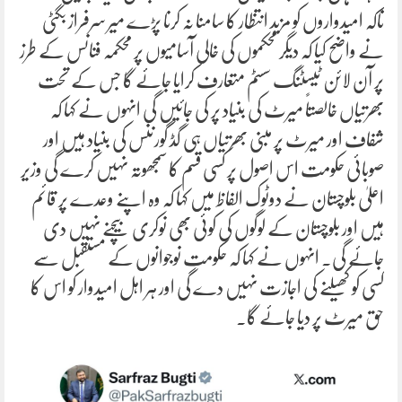
تاکہ امیدواروں کو مزید انتظار کا سامنا نہ کرنا پڑے میر سرفراز بگٹی
نے واضح کیا کہ دیگر محکموں کی خالی آسامیوں پر محکمہ فنانس کے طرز
پر آن لائن ٹیسٹنگ سسٹم متعارف کرایا جائے گا جس کے تحت
بھرتیاں خالصتاً میرٹ کی بنیاد پر کی جائیں گی انہوں نے کہا کہ
شفاف اور میرٹ پر مبنی بھرتیاں ہی گڈ گورننس کی بنیاد ہیں اور
صوبائی حکومت اس اصول پر کسی قسم کا سمجھوتہ نہیں کرے گی وزیر
اعلیٰ بلوچستان نے دوٹوک الفاظ میں کہا کہ وہ اپنے وعدے پر قائم
ہیں اور بلوچستان کے لوگوں کی کوئی بھی نوکری بیچنے نہیں دی
جائے گی۔ انہوں نے کہا کہ حکومت نوجوانوں کے مستقبل سے
کسی کو کھیلنے کی اجازت نہیں دے گی اور ہر اہل امیدوار کو اس کا
حق میرٹ پر دیا جائے گا۔