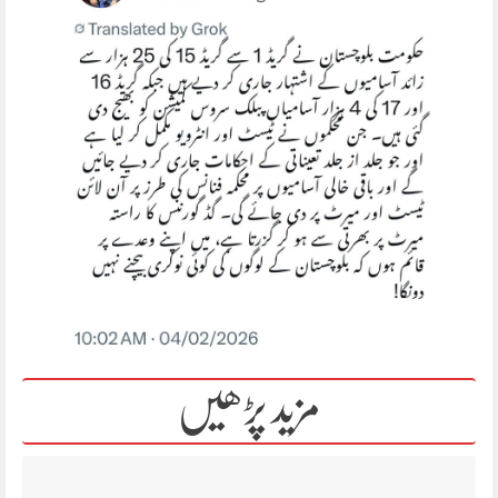
مزید پڑھیں