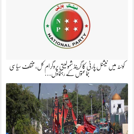
کوئٹہ میں نیشنل پارٹی کا گرینڈ شمولیتی پروگرام کل، مختلف سیاسی
جماعتوں کے رہنماؤں…