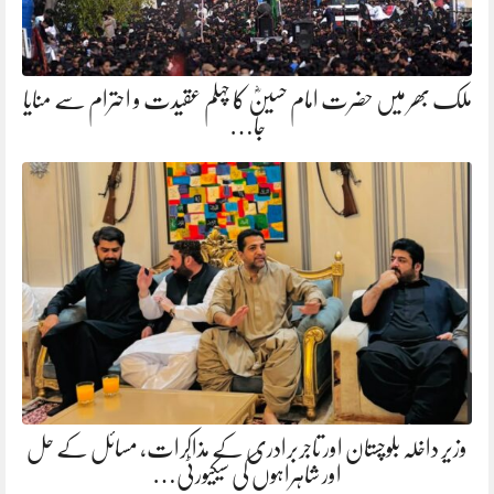
ملک بھر میں حضرت امام حسینؓ کا چہلم عقیدت و احترام سے منایا
جا…
وزیر داخلہ بلوچستان اور تاجربرادری کے مذاکرات، مسائل کے حل
اور شاہراہوں کی سیکیورٹی…