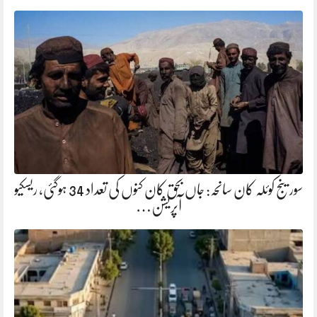
سورینج کوئلہ کان سانحہ: جاں بحق کان کنوں کی تعداد 34 ہوگئی، ریسکیو
آپریشن…