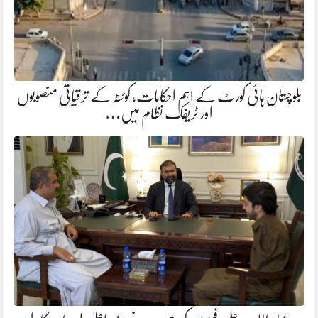
بلوچستان ہائی کورٹ کے اہم احکامات، کوئٹہ کے ترقیاتی منصوبوں
اور ٹریفک نظام میں…