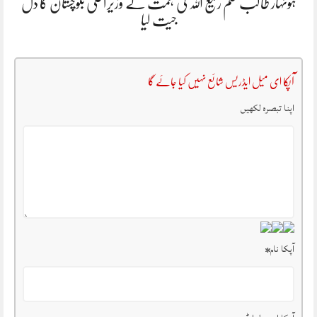
ہونہار طالب علم رفیع اللہ کی ہمت نے وزیراعلیٰ بلوچستان کا دل
جیت لیا
آپکا ای میل ایڈریس شائع نہیں کیا جائے گا
اپنا تبصرہ لکھیں
آپکا نام
*