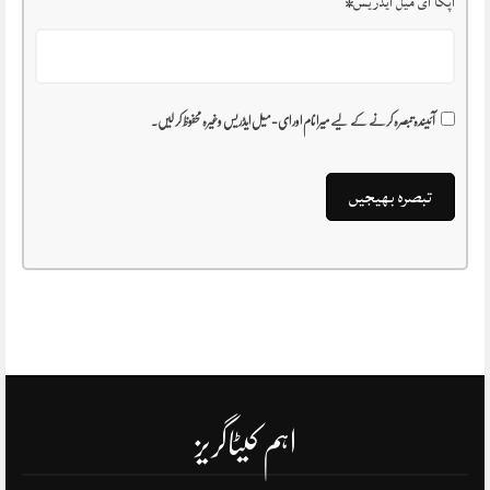
آپکا ای میل ایڈریس
*
آئیندہ تبصرہ کرنے کے لیے میرا نام اور ای-میل ایڈریس وغیرہ محفوظ کر لیں۔
اہم کیٹاگریز