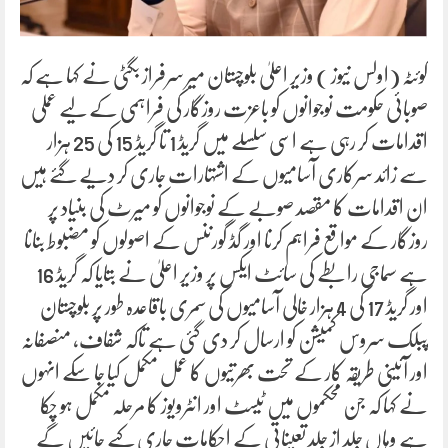
کوئٹہ (اولس نیوز ) وزیر اعلیٰ بلوچستان میر سرفراز بگٹی نے کہا ہے کہ
صوبائی حکومت نوجوانوں کو باعزت روزگار کی فراہمی کے لیے عملی
اقدامات کر رہی ہے اسی سلسلے میں گریڈ 1 تا گریڈ 15 کی 25 ہزار
سے زائد سرکاری آسامیوں کے اشتہارات جاری کر دیے گئے ہیں
ان اقدامات کا مقصد صوبے کے نوجوانوں کو میرٹ کی بنیاد پر
روزگار کے مواقع فراہم کرنا اور گڈ گورننس کے اصولوں کو مضبوط بنانا
ہے سماجی رابطے کی سائٹ ایکس پر وزیر اعلیٰ نے بتایا کہ گریڈ 16
اور گریڈ 17 کی 4 ہزار خالی آسامیوں کی سمری باقاعدہ طور پر بلوچستان
پبلک سروس کمیشن کو ارسال کر دی گئی ہے تاکہ شفاف، منصفانہ
اور آئینی طریقہ کار کے تحت بھرتیوں کا عمل مکمل کیا جا سکے انہوں
نے کہا کہ جن محکموں میں ٹیسٹ اور انٹرویوز کا مرحلہ مکمل ہو چکا
ہے وہاں جلد از جلد تعیناتی کے احکامات جاری کیے جائیں گے