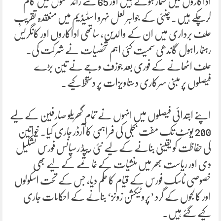
اداکاروں میں شمار ہوتے ہیں اور 65 سے زائد فلموں میں کام
کرچکے ہیں۔ چنئی کے جواہر لعل نہرو اسٹیڈیم میں منعقدہ تقریبِ
حلف برداری میں ان کے والدین، ساتھی اداکاروں اور کانگریس
رہنما راہول گاندھی سمیت کئی اہم شخصیات نے شرکت کی۔
حلف اٹھانے کے فوری بعد جوزف وجے نے تین بڑے
فیصلوں پر مبنی سرکاری دستاویزات پر دستخط کیے۔
اپنے ابتدائی فیصلوں میں انہوں نے تمام گھریلو صارفین کے لیے
200 یونٹ تک مفت بجلی کی فراہمی کا آرڈر جاری کیا۔ خواتین
کی حفاظت کو یقینی بنانے کے لیے نئی ریپڈ رسپانس فورس تشکیل
دی اور ریاست بھر میں منشیات کے خاتمے کے لیے بھی
خصوصی ٹاسک فورس کے قیام کا حکم دیا، جس کے تحت اسکولوں
اور کالجوں کے گرد ’پروٹیکشن زونز‘ بنانے کے احکامات جاری
کیے گئے ہیں۔