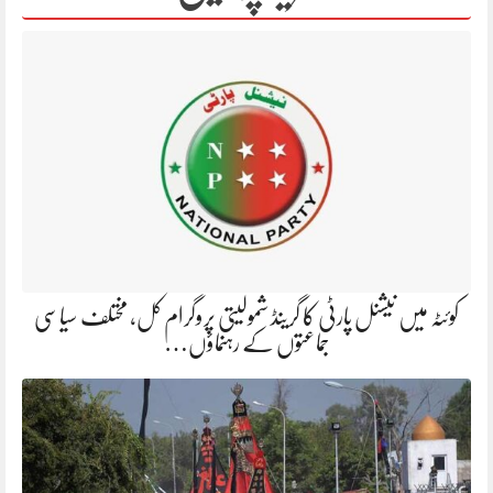
کوئٹہ میں نیشنل پارٹی کا گرینڈ شمولیتی پروگرام کل، مختلف سیاسی
جماعتوں کے رہنماؤں…