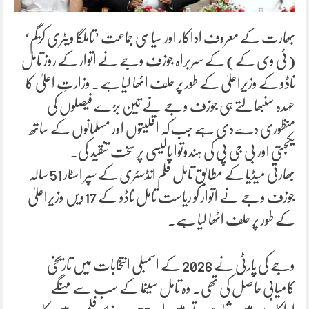
بھارت کے معروف اداکار اور سیاسی جماعت ’تاملگا ویٹری کزگم‘
(ٹی وی کے) کے سربراہ جوزف وجے نے اتوار کے روز تامل
ناڈو کے وزیراعلیٰ کے طور پر حلف اٹھا لیا ہے۔ وزارتِ اعلیٰ کا
عہدہ سنبھالتے ہی جوزف وجے نے تین بڑے فیصلوں کی
منظوری دے دی ہے جب کہ اقلیتوں اور مسلمانوں کے ساتھ
یکجہتی اور بی جی پی کی ہندوتوا پالیسی پر سخت تنقید کی۔
بھارتی میڈیا کے مطابق تامل فلم انڈسٹری کے سپر اسٹار 51 سالہ
جوزف وجے نے اتوار کو ریاست تامل ناڈو کے 17ویں وزیراعلیٰ
کے طور پر حلف اٹھا لیا ہے۔
وجے کی پارٹی نے 2026 کے اسمبلی انتخابات میں تاریخی
کامیابی حاصل کی تھی۔ وہ تامل سینما کے سب سے مہنگے