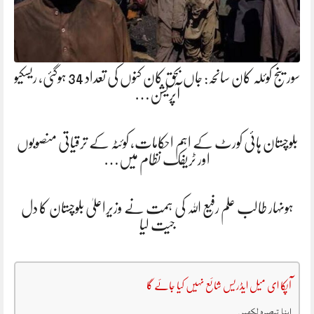
سورینج کوئلہ کان سانحہ: جاں بحق کان کنوں کی تعداد 34 ہوگئی، ریسکیو
آپریشن…
بلوچستان ہائی کورٹ کے اہم احکامات، کوئٹہ کے ترقیاتی منصوبوں
اور ٹریفک نظام میں…
ہونہار طالب علم رفیع اللہ کی ہمت نے وزیراعلیٰ بلوچستان کا دل
جیت لیا
آپکا ای میل ایڈریس شائع نہیں کیا جائے گا
اپنا تبصرہ لکھیں