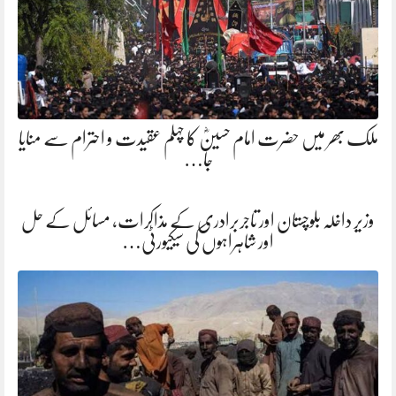
ملک بھر میں حضرت امام حسینؓ کا چہلم عقیدت و احترام سے منایا
جا…
وزیر داخلہ بلوچستان اور تاجربرادری کے مذاکرات، مسائل کے حل
اور شاہراہوں کی سیکیورٹی…