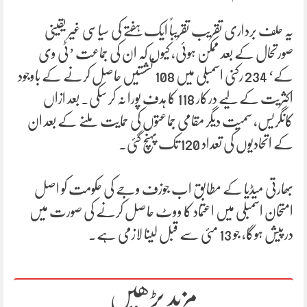
یہ حلف برداری تقریب تقریباً ایک ہفتے کی سیاسی غیر یقینی
صورتحال کے بعد ممکن ہوئی، کیوں کہ ان کی جماعت ’ٹی وی
کے‘ 234 رکنی اسمبلی میں 108 نشستیں حاصل کرنے کے باوجود
اکثریت کے لیے درکار 118 کا ہدف پورا نہ کر سکی۔ بعد ازاں
کانگریس، سمیت دیگر مقامی جماعتوں کی حمایت ملنے کے بعد ان
کے اتحادیوں کی تعداد 120 تک پہنچ گئی۔
بھارتی میڈیا کے مطابق اب جوزف وجے کی حکومت کو اصل
امتحان اسمبلی میں اعتماد کا ووٹ حاصل کرنے کی صورت میں
درپیش ہوگا، جو 13 مئی سے قبل لینا لازمی ہے۔
مزید پڑھیں