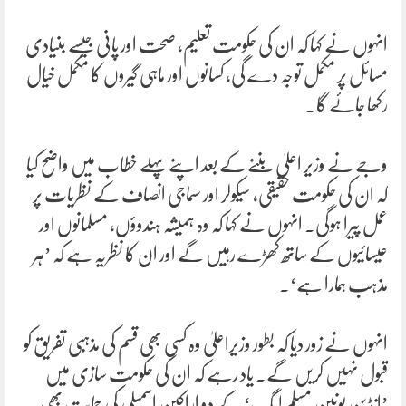
انہوں نے کہا کہ ان کی حکومت تعلیم، صحت اور پانی جیسے بنیادی
مسائل پر مکمل توجہ دے گی، کسانوں اور ماہی گیروں کا مکمل خیال
رکھا جائے گا۔
وجے نے وزیر اعلیٰ بننے کے بعد اپنے پہلے خطاب میں واضح کیا
کہ ان کی حکومت حقیقی، سیکولر اور سماجی انصاف کے نظریات پر
عمل پیرا ہوگی۔ انہوں نے کہا کہ وہ ہمیشہ ہندوؤں، مسلمانوں اور
عیسائیوں کے ساتھ کھڑے رہیں گے اور ان کا نظریہ ہے کہ ’ہر
مذہب ہمارا ہے‘۔
انہوں نے زور دیا کہ بطور وزیراعلیٰ وہ کسی بھی قسم کی مذہبی تفریق کو
قبول نہیں کریں گے۔ یاد رہے کہ ان کی حکومت سازی میں
’انڈین یونین مسلم لیگ‘ کے دو اراکین اسمبلی کی حمایت بھی