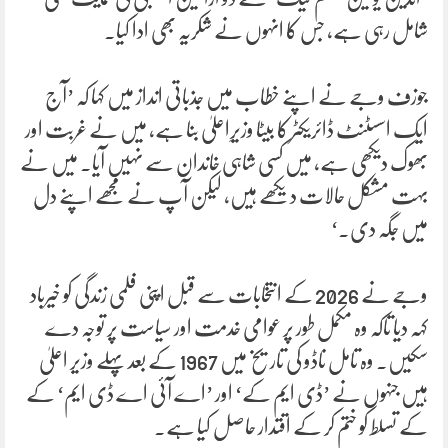
شامل رہی ہے، جس کا انہوں نے شکریہ بھی ادا کیا۔
جوزف وجے نے اپنے خطاب میں جذباتی انداز میں کہا کہ ’آج
ایک اسسٹنٹ ڈائریکٹر کا بیٹا وزیرِاعلیٰ بنا ہے، میں نے غربت اور
بھوک دیکھی ہے، میں کسی شاہی خاندان سے نہیں آیا۔ میں نے
بہت مشکل حالات دیکھے ہیں، لیکن آپ نے مجھے اپنے دل
میں جگہ دی۔‘
وجے نے 2026 کے انتخابات سے قبل اپنی فلمی زندگی کو خیرباد
کہہ دیا تاکہ وہ مکمل طور پر عوامی خدمت اور سیاست پر توجہ دے
سکیں۔ وہ تامل ناڈو کی تاریخ میں 1967 کے بعد پہلے وزیر اعلیٰ
ہیں جنہوں نے ’ڈی ایم کے‘ اور ’اے آئی اے ڈی ایم‘ کے
کے تسلط کو ختم کر کے اقتدار حاصل کیا ہے۔