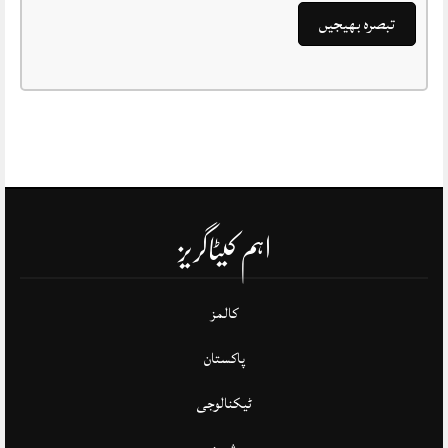
اہم کیٹاگریز
کالمز
پاکستان
ٹیکنالوجی