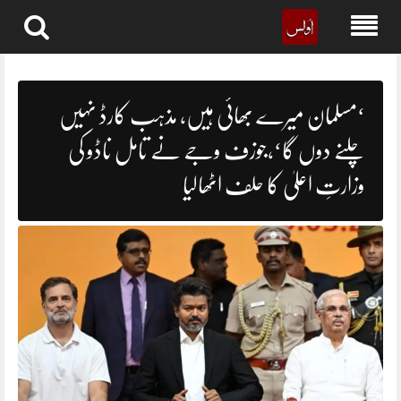
Skip
to
content
‘مسلمان میرے بھائی ہیں، مذہب کارڈ نہیں
چلنے دوں گا‘،جوزف وجے نے تامل ناڈو کی
وزارتِ اعلیٰ کا حلف اٹھالیا