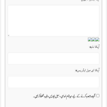
آپکا نام
*
آپکا ای میل ایڈریس
*
آئیندہ تبصرہ کرنے کے لیے میرا نام اور ای-میل ایڈریس وغیرہ محفوظ کر لیں۔