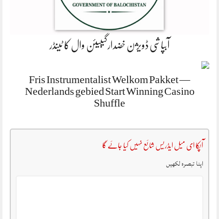
آبپاشی ڈویژن خضدارگیبیئن وال کا ٹینڈر
Fris Instrumentalist Welkom Pakket —
Nederlands gebied Start Winning Casino
Shuffle
آپکا ای میل ایڈریس شائع نہیں کیا جائے گا
اپنا تبصرہ لکھیں