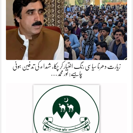
زیارت دھرنا سیاسی رنگ اختیار کر چکا، شہداء کی تدفین ہونی
چاہیے: نور محمد…