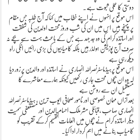
دوستی کا عملی ثبوت ہے۔
اس موقع پر انہوں نے اپنے خطاب میں کہا کہ آج طلبہ جس مقام
پر پہنچے ہیں اس میں ان کی شب وروز محنت اولدین کی شفقت
اور اساتذہ کرام کی وہ جد جہد ہے جس کے باعث بہت سے بچے نہ
صرف آج پوزیشن ہولڈر ہیں بلکہ کامیابیوں کی بڑی رائیں انکی راہ
دیکھ رہی ہے
اس موقع پرہیڈماسٹرنصراللہ انصاری نے اساتذہ اور والدین پر زور دیا
کہ وہ ان بچوں محنت جاری رکھیں کیونکہ ہمارے معاشرے کا
مستقبل ان سے روشن ہے
بعد آزاں مہمان خصوصی اور نامور صحافی ایوب ترین ، ہیڈماسٹر نصراللہ
انصاری صاحب ،قبائلی مشر ملک احسام الدین اور مصتعفی سمیت
دیگر اساتذہ کرام نے بچوں میں انعامات تقسیم کرکے تقریب کو
کامیاب بنانے میں اہم کردار ادا کیا۔