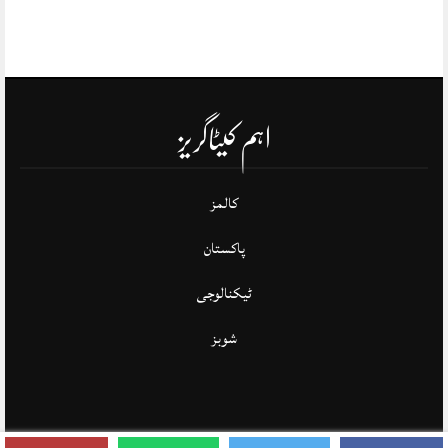
اہم کیٹاگریز
کالمز
پاکستان
ٹیکنالوجی
شوبز