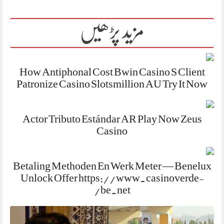
مزید پڑھیں
How Antiphonal Cost Bwin Casino S Client
Patronize Casino Slotsmillion AU Try It Now
Actor Tributo Estándar AR Play Now Zeus
Casino
Betaling Methoden En Werk Meter — Benelux
Unlock Offer https://www.casinoverde-
be.net/