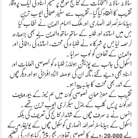
سالانہ سالانہ امتحانات کے نتائج موقع پرتقسیم اسناد کی ایک پُروقار
تقریب کا انعقاد کیا گیا –تقریب سے سنیئر صحافی ایو ب ترین
ہیڈماسٹرنصراللہ انصاری اور ملک احسام الدین نے خطاب کیا
جس میں اساتذہ اور طلبہ کے ساتھ ساتھ والدین بے بھی بڑھ چرھ
کرحصہ لیا جس پر شرکاء نے طلباء کی محنت، اساتذہ کی رہنمائی اور
والدین کے تعاون کو خوب سراہا ۔
اسکول کی جانب سے پوزیشن ہولڈرز طلباء کو خصوصی انعامات اور
اسناد بھی دیے گئے، تاکہ ان کی حوصلہ ااناد افزائی ہو اور دیگر بچوں
کے اندر بھی محنت کا جذبہ پیدا ہو۔
تقریب کے معزز مہمانِ خصوصی کوئٹہ میں ہم نیوز کے بیورو چیف
اورکوئٹہ پریس کلب کے جنرل سیکرٹری ایوب ترین تھے۔
انہوں نے نہ صرف بچوں کے شاندار نتائج کی تعریف کی بلکہ
اسکول کے ہیڈماسٹر نصراللہ انصاری کوسکول بچوں کے یونیفارم کے
لیے 20,000 روپے کا خصوصی تعاون بھی پیش کیا جو ان کی تعلیم