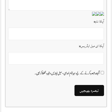
آپکا نام
*
آپکا ای میل ایڈریس
*
آئیندہ تبصرہ کرنے کے لیے میرا نام اور ای-میل ایڈریس وغیرہ محفوظ کر لیں۔