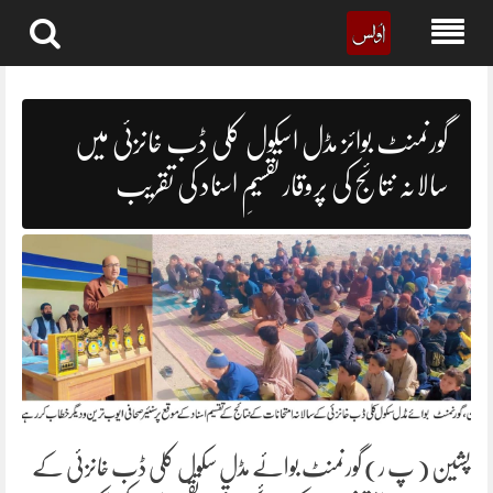
Skip
to
content
گورنمنٹ بوائز مڈل اسکول کلی ڈب خانزئی میں
سالانہ نتائج کی پروقار تقسیمِ اسناد کی تقریب
پشین ( پ ر) گورنمنٹ بوائے مڈل سکول کلی ڈب خانزئی کے