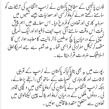
فارن پالیسی کے مطابق پاکستان نے ٹرمپ انتظامیہ کی ترجیحات کو
سامنے رکھتے ہوئے کرپٹو کرنسی اور معدنیات جیسے شعبوں میں
سرمایہ کاری اور تعاون کو فروغ دیا۔ اس معاملے میں اہم پیش
رفت اُس وقت سامنے آئی جب ایف ڈبلیو او اور ایک امریکی
کمپنی کے درمیان پانچ سو ملین ڈالر مالیت کا معاہدہ ہوا، جس کا
مقصد کرٹیکل منرلز کی فراہمی تھا۔ یہ وہ شعبہ ہے جسے امریکا اپنی
اسٹریٹجک ضرورت قرار دیتا ہے۔
رپورٹ میں یہ بھی بتایا گیا کہ پاکستان نے ٹرمپ کے قریبی
لابیسٹ اور کاروباری شخصیات کے ساتھ بھی رابطے بڑھائے،
جبکہ ٹرمپ انتظامیہ نے پاکستان کی کرپٹو پالیسی میں دلچسپی ظاہر
کی۔ دونوں ملکوں کے درمیان کرپٹو اور بلاک چین ٹیکنالوجی میں
تعاون سے متعلق متعدد ملاقاتیں ہوئیں۔