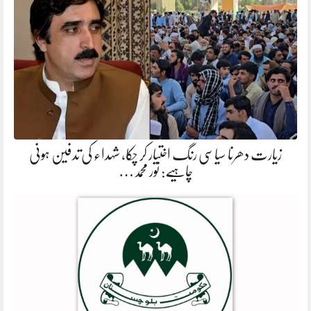
زیارت دھرنا سیاسی رنگ اختیار کر چکا، شہداء کی تدفین ہونی
چاہیے: نور محمد…