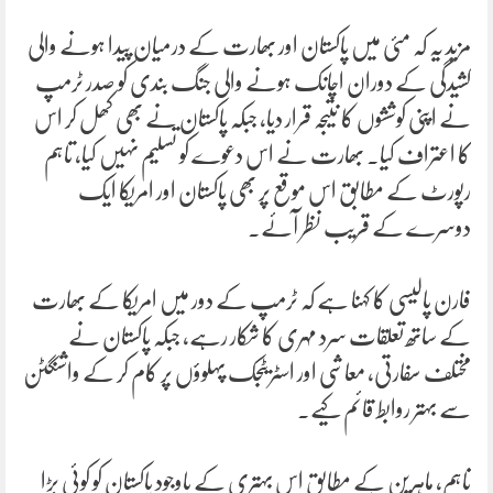
مزید یہ کہ مئی میں پاکستان اور بھارت کے درمیان پیدا ہونے والی
کشیدگی کے دوران اچانک ہونے والی جنگ بندی کو صدر ٹرمپ
نے اپنی کوششوں کا نتیجہ قرار دیا، جبکہ پاکستان نے بھی کھل کر اس
کا اعتراف کیا۔ بھارت نے اس دعوے کو تسلیم نہیں کیا، تاہم
رپورٹ کے مطابق اس موقع پر بھی پاکستان اور امریکا ایک
دوسرے کے قریب نظر آئے۔
فارن پالیسی کا کہنا ہے کہ ٹرمپ کے دور میں امریکا کے بھارت
کے ساتھ تعلقات سرد مہری کا شکار رہے، جبکہ پاکستان نے
مختلف سفارتی، معاشی اور اسٹریٹجک پہلوؤں پر کام کر کے واشنگٹن
سے بہتر روابط قائم کیے۔
تاہم، ماہرین کے مطابق اس بہتری کے باوجود پاکستان کو کوئی بڑا