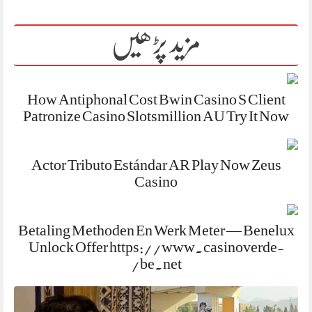
مزید پڑھیں
How Antiphonal Cost Bwin Casino S Client
Patronize Casino Slotsmillion AU Try It Now
Actor Tributo Estándar AR Play Now Zeus
Casino
Betaling Methoden En Werk Meter — Benelux
Unlock Offer https://www.casinoverde-
be.net/