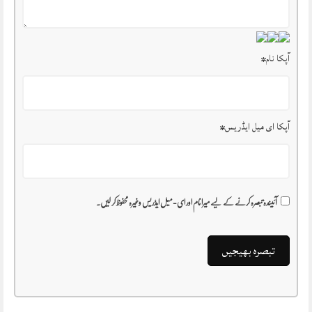
آپکا نام
*
آپکا ای میل ایڈریس
*
آئیندہ تبصرہ کرنے کے لیے میرا نام اور ای-میل ایڈریس وغیرہ محفوظ کر لیں۔