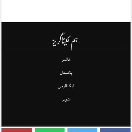
اہم کیٹاگریز
کالمز
پاکستان
ٹیکنالوجی
شوبز