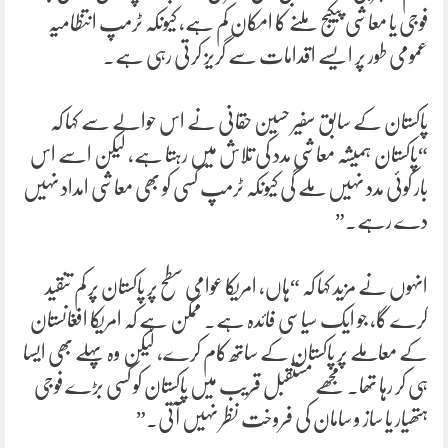
فوجی یا معاشی پیکیج ملنے کا امکان کم ہے، کیونکہ ٹرمپ انتظامیہ
عمومی طور پر ایسے اقدامات سے گریز کرتی رہی ہے۔
پاکستان کے سابق سفیر حسین حقانی نے اس حوالے سے کہا کہ
“پاکستان ہمیشہ معاشی مدد کی تلاش میں رہتا ہے، لیکن اسے اس
بار کوئی مدد نہیں ملے گی کیونکہ ٹرمپ کسی کو بھی معاشی امداد نہیں
دے رہے۔”
انہوں نے مزید کہا کہ “ہاں، امریکا عوامی سطح پر پاکستان پر کم تنقید
کرے گا، جو ایک سیاسی فائدہ ہے۔ ممکن ہے کہ امریکا افغانستان
کے معاملے پر پاکستان کے ساتھ کام کرے، لیکن وہ پہلے بھی ایسا
ہی کر رہا تھا۔ مجھے مستقبل قریب میں پاکستان کو کسی بڑے فوجی
ہتھیار یا ساز و سامان کی فروخت نظر نہیں آتی۔”