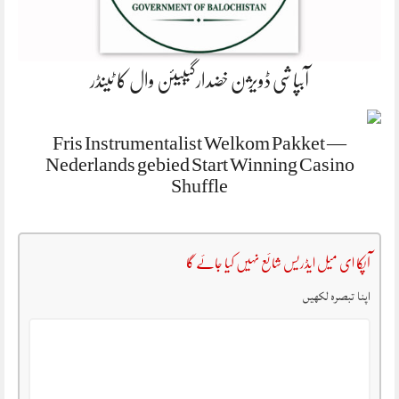
آبپاشی ڈویژن خضدارگیبیئن وال کا ٹینڈر
Fris Instrumentalist Welkom Pakket —
Nederlands gebied Start Winning Casino
Shuffle
آپکا ای میل ایڈریس شائع نہیں کیا جائے گا
اپنا تبصرہ لکھیں