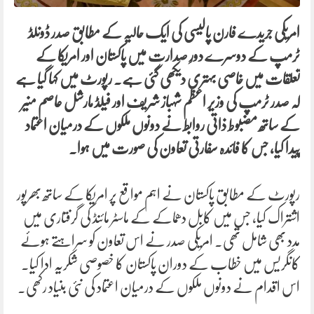
امریکی جریدے فارن پالیسی کی ایک حالیہ
کے مطابق صدر ڈونلڈ
ٹرمپ کے دوسرے دورِ صدارت میں پاکستان اور امریکا کے
تعلقات میں خاصی بہتری دیکھی گئی ہے۔ رپورٹ میں کہا گیا ہے
کہ صدر ٹرمپ کی وزیر اعظم شہباز شریف اور فیلڈ مارشل عاصم منیر
کے ساتھ مضبوط ذاتی روابط نے دونوں ملکوں کے درمیان اعتماد
پیدا کیا، جس کا فائدہ سفارتی تعاون کی صورت میں ہوا۔
رپورٹ کے مطابق پاکستان نے اہم مواقع پر امریکا کے ساتھ بھرپور
اشتراک کیا، جس میں کابل دھماکے کے ماسٹر مائنڈ کی گرفتاری میں
مدد بھی شامل تھی۔ امریکی صدر نے اس تعاون کو سراہتے ہوئے
کانگریس میں خطاب کے دوران پاکستان کا خصوصی شکریہ ادا کیا۔
اس اقدام نے دونوں ملکوں کے درمیان اعتماد کی نئی بنیاد رکھی۔