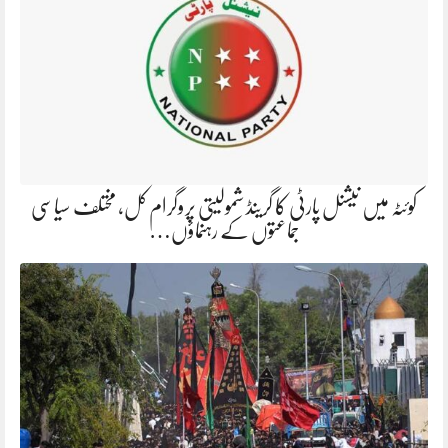
کوئٹہ میں نیشنل پارٹی کا گرینڈ شمولیتی پروگرام کل، مختلف سیاسی
جماعتوں کے رہنماؤں…