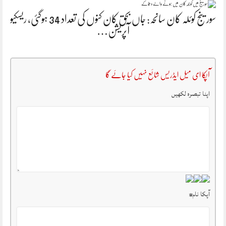
سورینج کوئلہ کان سانحہ: جاں بحق کان کنوں کی تعداد 34 ہوگئی، ریسکیو
آپریشن…
آپکا ای میل ایڈریس شائع نہیں کیا جائے گا
اپنا تبصرہ لکھیں
آپکا نام
*