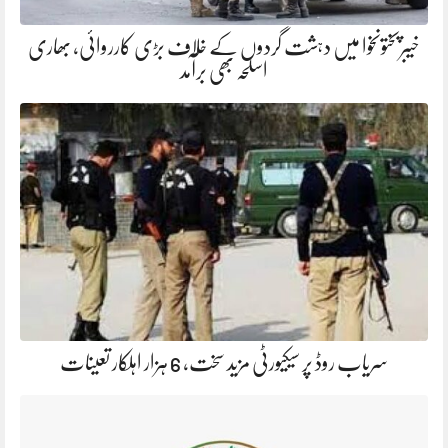
خیبرپختونخوا میں دہشت گردوں کے خلاف بڑی کارروائی، بھاری
اسلحہ بھی برآمد
سریاب روڈ پر سیکیورٹی مزید سخت، 6 ہزار اہلکار تعینات