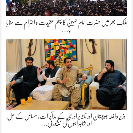
ملک بھر میں حضرت امام حسینؓ کا چہلم عقیدت و احترام سے منایا
جا…
وزیر داخلہ بلوچستان اور تاجربرادری کے مذاکرات، مسائل کے حل
اور شاہراہوں کی سیکیورٹی…