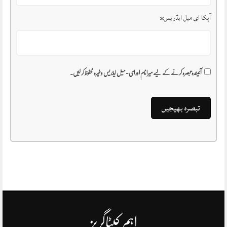
آپکا ای میل ایڈریس
*
آئیندہ تبصرہ کرنے کے لیے میرا نام اور ای-میل ایڈریس وغیرہ محفوظ کر لیں۔
اہم کیٹاگریز