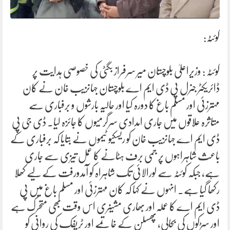
کوئٹہ:
کوئٹہ : وزیراعلیٰ بلوچستان میر سرفراز بگٹی کی خصوصی ہدایت پر
ڈائریکٹر جنرل پی ڈی ایم اے بلوچستان جہانزیب خان نے کان
مہترزئی اور مسلم باغ کا دورہ کیا اور حالیہ بارشوں و برفباری سے
متاثرہ علاقوں میں جاری امدادی سرگرمیوں کا جائزہ لیا۔ ڈی جی پی
ڈی ایم اے جہانزیب خان کو ریسکیو ٹیموں نے بتایا کہ برفباری کے
باعث شاہراہوں پر جمی برف ہٹانے کا عمل تیزی سے جاری
ہے، جبکہ کوئٹہ سے لورالائی تک شاہراہ کو آمدورفت کے لیے کھلا
رکھا گیا ہے۔ انہوں نے کہا کہ کان مہترزئی اور مسلم باغ میں پی
ڈی ایم اے کا عملہ اور بھاری مشینری اس وقت بھی متحرک ہے
اور سڑکوں کی بحالی، پھسلن کے خاتمے اور ٹریفک کی روانی کو