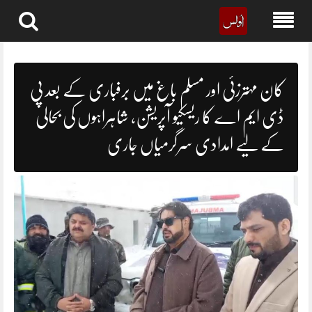
Skip
to
content
کان مہترزئی اور مسلم باغ میں برفباری کے بعد پی
ڈی ایم اے کا ریسکیو آپریشن، شاہراہوں کی بحالی
کے لیے امدادی سرگرمیاں جاری