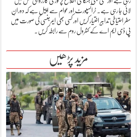
رہی ہے اور کسی بھی ہنگامی اطلاع پر فوری کارروائی عمل میں
لائی جا رہی ہے۔ ٹرانسپورٹ اور عوام سے اپیل ہے کہ دورانِ
سفر احتیاطی تدابیر اختیار کریں اور کسی بھی ایمرجنسی کی صورت میں
پی ڈی ایم اے کے کنٹرول روم سے رابطہ کریں۔
مزید پڑھیں