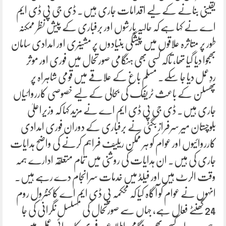
یقینی بنانے کے لیے اقدامات جاری ہیں۔ ڈی جی پی ڈی ایم
اے نے کہا ہے کہ حالیہ بارشوں اور برفباری کے پیش نظر ممکنہ
طور پر متاثرہ علاقوں میں پیشگی بنیادوں پر مشینری اور امدادی سامان
بھجوا دیا گیا تھا، تاکہ کسی بھی ہنگامی صورتحال میں فوری اور موثر
ردِعمل دیا جا سکے۔ مسلم باغ کے علاقے میں قومی شاہراہ پر
پھسلن کے باعث ٹریفک کی بحالی کے لیے خصوصی کارروائیاں
جاری ہیں۔ ڈی جی پی ڈی ایم اے نے مزید کہا کہ وزیراعلیٰ
بلوچستان میر سرفراز بگٹی نے برفباری کے دوران فوری امدادی
کارروائیوں اور عوام کو ہر ممکن ریلیف فراہم کرنے کی واضح ہدایات
جاری کی ہیں۔ ان ہدایات کی روشنی میں تمام متعلقہ ادارے ہمہ
وقت الرٹ ہیں اور فیلڈ میں خدمات سرانجام دے رہے ہیں۔
انہوں نے عوام کو آگاہ کیا کہ محکمہ پی ڈی ایم اے کا کنٹرول روم
24 گھنٹے فعال ہے، جہاں سے صورتحال کی مسلسل نگرانی کی جا