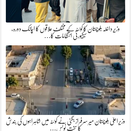
وزیرِ داخلہ بلوچستان کا کوئٹہ کے مختلف علاقوں کا اچانک دورہ،
سیکیورٹی انتظامات کا…
وزیراعلیٰ بلوچستان میر سرفراز بگٹی نے کوئٹہ میں شاہراہوں کی بندش
کا سخت نوٹس…