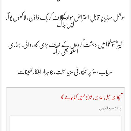
سوشل میڈیا پر قابلِ اعتراض مواد کیخلاف کریک ڈاؤن، لاکھوں یو آر
ایل بلاک
خیبرپختونخوا میں دہشت گردوں کے خلاف بڑی کارروائی، بھاری
اسلحہ بھی برآمد
سریاب روڈ پر سیکیورٹی مزید سخت، 6 ہزار اہلکار تعینات
آپکا ای میل ایڈریس شائع نہیں کیا جائے گا
اپنا تبصرہ لکھیں