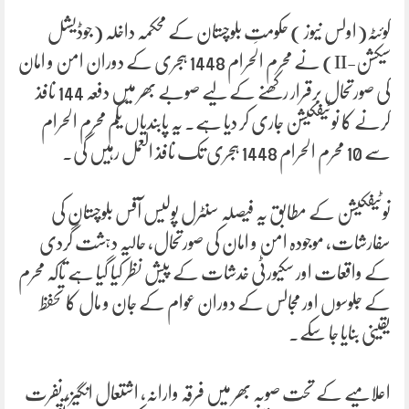
کوئٹہ(اولس نیوز ) حکومتِ بلوچستان کے محکمہ داخلہ (جوڈیشل
سیکشن-II) نے محرم الحرام 1448 ہجری کے دوران امن و امان
کی صورتحال برقرار رکھنے کے لیے صوبے بھر میں دفعہ 144 نافذ
کرنے کا نوٹیفکیشن جاری کر دیا ہے۔ یہ پابندیاں یکم محرم الحرام
سے 10 محرم الحرام 1448 ہجری تک نافذ العمل رہیں گی۔
نوٹیفکیشن کے مطابق یہ فیصلہ سنٹرل پولیس آفس بلوچستان کی
سفارشات، موجودہ امن و امان کی صورتحال، حالیہ دہشت گردی
کے واقعات اور سکیورٹی خدشات کے پیش نظر کیا گیا ہے تاکہ محرم
کے جلوسوں اور مجالس کے دوران عوام کے جان و مال کا تحفظ
یقینی بنایا جا سکے۔
اعلامیے کے تحت صوبہ بھر میں فرقہ وارانہ، اشتعال انگیز، نفرت