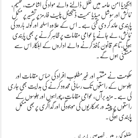
انگیز یا امن عامہ میں خلل ڈالنے والے مواد کی اشاعت، تقسیم،
نمائش اور سوشل میڈیا سمیت ڈیجیٹل پلیٹ فارمز پر تشہیر پر مکمل
پابندی عائد کر دی گئی ہے۔ اس کے علاوہ اسلحہ اور گولہ بارود کی
نمائش، لے جانے یا عوامی مقامات پر ظاہر کرنے پر بھی پابندی
ہوگی، تاہم قانون نافذ کرنے والے اداروں کے اہلکار اس سے
مستثنیٰ ہوں گے۔
حکومت نے مشتبہ اور غیر مطلوب افراد کی حساس مقامات اور
جلوسوں کے راستوں تک رسائی محدود کرنے کی ہدایت بھی جاری
کی ہے۔ مزید برآں، عوامی مقامات، چوراہوں اور جلوسوں کے
راستوں پر پیشہ ور بھکاریوں کی موجودگی اور گداگری پر بھی مکمل
پابندی ہوگی۔
ضلع کوئٹہ میں خصوصی پابندیاں