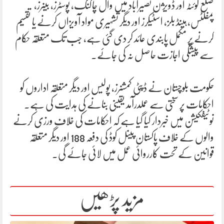
ضلع کوئٹہ اور ڈویژن نصیرآباد میں وال چاکنگ، پوسٹرز، بینرز،
پمفلٹس، ہینڈ بلز، اسٹیکرز اور دیگر تشہیری مواد آویزاں کرنے یا تقسیم
کرنے پر مکمل پابندی عائد کر دی گئی ہے، جب تک متعلقہ حکام
سے پیشگی اجازت حاصل نہ کی جائے۔
حکومت بلوچستان نے ڈپٹی کمشنرز، پولیس اور دیگر متعلقہ اداروں کو
احکامات پر سختی سے عملدرآمد یقینی بنانے کی ہدایت کی ہے۔
نوٹیفکیشن میں خبردار کیا گیا ہے کہ احکامات کی خلاف ورزی کرنے
والوں کے خلاف پاکستان پینل کوڈ کی دفعہ 188 اور دیگر متعلقہ
قوانین کے تحت کارروائی عمل میں لائی جائے گی۔
مزید پڑھیں