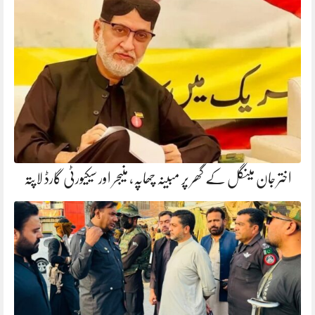
اختر جان مینگل کے گھر پر مبینہ چھاپہ، منیجر اور سیکیورٹی گارڈ لاپتہ