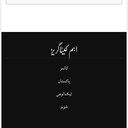
اہم کیٹاگریز
کالمز
پاکستان
ٹیکنالوجی
شوبز