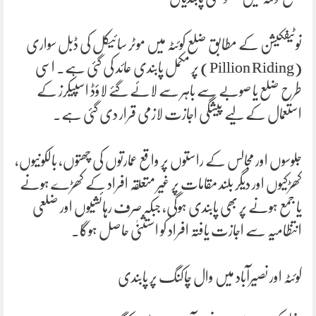
نوٹیفکیشن کے مطابق ضلع کوئٹہ میں موٹر سائیکل کی ڈبل سواری
(Pillion Riding) پر مکمل پابندی عائد کی گئی ہے۔ اسی
طرح ضلع یا صوبے سے باہر سے لائے گئے لاؤڈ اسپیکرز کے
استعمال کے لیے پیشگی اجازت لازمی قرار دی گئی ہے۔
جلوسوں اور مجالس کے راستوں پر واقع عمارتوں کی چھتوں، بالکونیوں،
کھڑکیوں اور دیگر بلند مقامات پر غیر متعلقہ افراد کے کھڑے ہونے
یا جمع ہونے پر بھی پابندی ہوگی، جبکہ صرف رہائشیوں اور ضلعی
انتظامیہ سے اجازت یافتہ افراد کو استثنیٰ حاصل ہوگا۔
کوئٹہ اور نصیرآباد میں وال چاکنگ پر پابندی