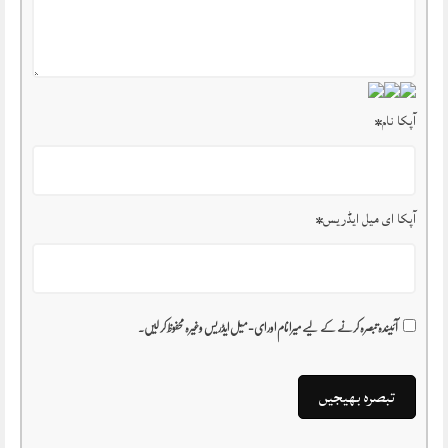
آپکا نام
*
آپکا ای میل ایڈریس
*
آئیندہ تبصرہ کرنے کے لیے میرا نام اور ای-میل ایڈریس وغیرہ محفوظ کر لیں۔