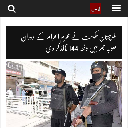
Skip
to
content
بلوچستان حکومت نے محرم الحرام کے دوران
صوبہ بھر میں دفعہ 144 نافذ کر دی