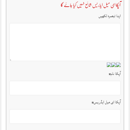
آپکا ای میل ایڈریس شائع نہیں کیا جائے گا
اپنا تبصرہ لکھیں
آپکا نام
*
آپکا ای میل ایڈریس
*