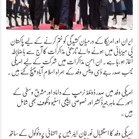
ایران اور امریکا کے درمیان کشیدگی کو ختم کرنے کے لیے پاکستان
کی میزبانی میں ہونے والے تاریخی مذاکرات کا آج سے باضابطہ
آغاز ہو رہا ہے۔ ان امن مذاکرات میں شرکت کے لیے امریکی
نائب صدر جے ڈی وینس وفد کے ہمراہ اسلام آباد پہنچ گئے ہیں۔
امریکی وفد میں صدر ڈونلڈ ٹرمپ کے داماد اور مشرقِ وسطیٰ کے
امور کے ماہر جیرڈ کشنر اور خصوصی ایلچی اسٹیو وٹکوف بھی شامل
ہیں۔
امریکی وفد کا استقبال نور خان ایئر بیس پر انتہائی پروٹوکول کے ساتھ