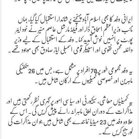
ایرانی وفد کا بھی اسلام آباد پہنچنے پر شاندار استقبال کیا گیا، جہاں
نائب وزیراعظم اسحاق ڈار اور فیلڈ مارشل عاصم منیر نے خود ایئر
پورٹ پر انہیں خوش آمدید کہا۔ وفد کے استقبال کے لیے وزیر
داخلہ محسن نقوی اور اسپیکر قومی اسمبلی ایاز صادق بھی موجود تھے۔
یہ وفد مجموعی طور پر 70 افراد پر مشتمل ہے، جس میں 26 تکنیکی
ماہرین اور خصوصی کمیٹیوں کے ارکان شامل ہیں۔
یہ کمیٹیاں معاشی، سیکیورٹی اور سیاسی امور پر گہری نظر رکھتی ہیں اور
مذاکرات کے دوران اپنی ماہرانہ رائے پیش کریں گی۔ اس کے
علاوہ وفد میں 23 میڈیا نمائندے بھی شامل ہیں جو ان مذاکرات کی
کوریج کریں گے۔