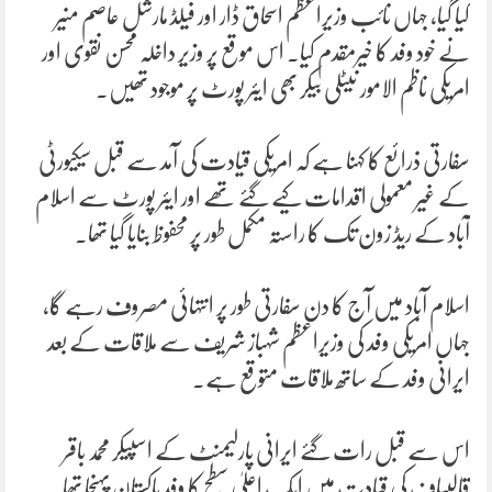
کیا گیا، جہاں نائب وزیراعظم اسحاق ڈار اور فیلڈ مارشل عاصم منیر
نے خود وفد کا خیرمقدم کیا۔ اس موقع پر وزیر داخلہ محسن نقوی اور
امریکی ناظم الامور نیٹلی بیکر بھی ایئر پورٹ پر موجود تھیں۔
سفارتی ذرائع کا کہنا ہے کہ امریکی قیادت کی آمد سے قبل سیکیورٹی
کے غیر معمولی اقدامات کیے گئے تھے اور ایئر پورٹ سے اسلام
آباد کے ریڈ زون تک کا راستہ مکمل طور پر محفوظ بنایا گیا تھا۔
اسلام آباد میں آج کا دن سفارتی طور پر انتہائی مصروف رہے گا،
جہاں امریکی وفد کی وزیراعظم شہباز شریف سے ملاقات کے بعد
ایرانی وفد کے ساتھ ملاقات متوقع ہے۔
اس سے قبل رات گئے ایرانی پارلیمنٹ کے اسپیکر محمد باقر
قالیباف کی قیادت میں ایک اعلیٰ سطح کا وفد پاکستان پہنچا تھا۔