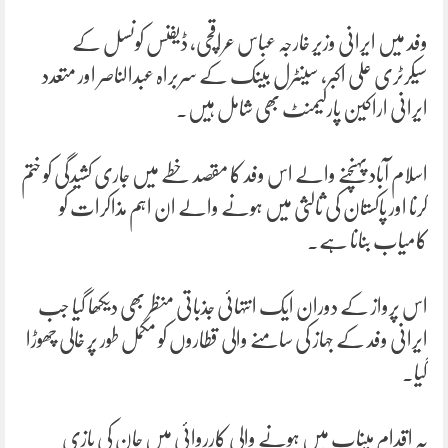
وفد میں ایرانی وزیر خارجہ عباس عراقچی، ڈیفنس کونسل کے
سیکرٹری علی اکبر، سینٹرل بینک کے سربراہ عبدالناصر اور متعدد
ایرانی اراکین پارلیمنٹ بھی شامل ہیں۔
اسلام آباد پہنچنے والے اس وفد کا مقصد خطے میں جاری کشیدگی کو ختم
کرنا اور پاکستان کی ثالثی میں ہونے والے ان اہم مذاکرات کو
کامیاب بنانا ہے۔
اس پرواز کے دوران ایک انتہائی جذباتی منظر بھی دیکھا گیا جب
ایرانی وفد کے جہاز کی سامنے والی قطاروں کو مکمل طور پر خالی چھوڑا
گیا۔
یہ اقدام میناب میں ہونے والی کارروائی میں جان کی بازی