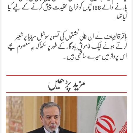
ہارنے والے 168 بچوں کو خراجِ عقیدت پیش کرنے کے لیے کیا
گیا تھا۔
باقر قالیباف نے ان خالی نشستوں کی تصویر سوشل میڈیا پر شیئر
کرتے ہوئے ایک خاموش یادگار کے طور پر لکھا کہ یہ معصوم بچے
اس پرواز میں میرے ساتھی ہیں۔
مزید پڑھیں