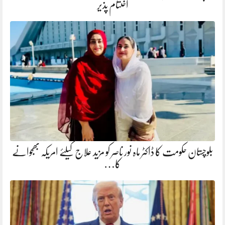
اختتام پذیر
بلوچستان حکومت کا ڈاکٹر ماہ نور ناصر کو مزید علاج کیلئے امریکہ بھجوانے
کا…