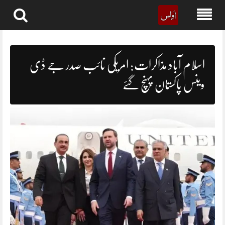
Skip
to
content
اسلام آباد مذاکرات: امریکی نائب صدر جے ڈی
وینس پاکستان پہنچ گئے