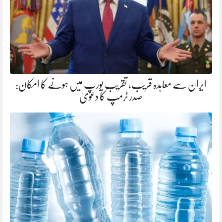
ایران سے معاہدہ قریب، تقریب یورپ میں ہونے کا امکان:
صدر ٹرمپ کا دعویٰ