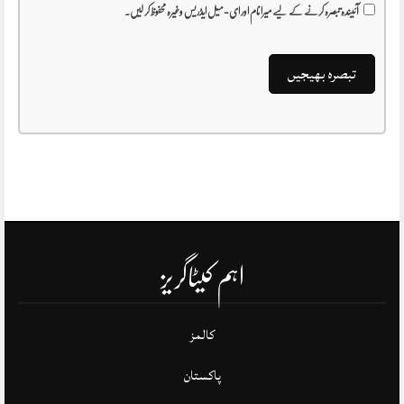
آئیندہ تبصرہ کرنے کے لیے میرا نام اور ای-میل ایڈریس وغیرہ محفوظ کر لیں۔
اہم کیٹاگریز
کالمز
پاکستان