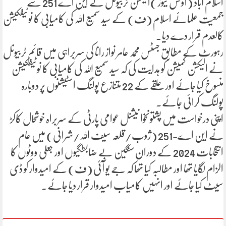
اسلام آباد (اولس نیوز )الیکشن ٹربیونل نے این اے 251 سے
جمعیت علمائے اسلام (ف) کے سید سمیع اللہ کی کامیابی کا نوٹیفکیشن
کالعدم قرار دے دیا۔
رہورٹ کے مطابق جسٹس محمد عامر نواز رانا کی سربراہی میں قائم ٹربیونل
نے الیکشن کمیشن کو ہدایت کی کہ سید سمیع اللہ کی کامیابی کا نوٹیفکیشن
منسوخ کیا جائے اور حلقے کے 22 متنازع پولنگ اسٹیشنوں پر دوبارہ
پولنگ کرائی جائے۔
اپنی درخواست میں پشتونخوا نیشنل عوامی پارٹی کے سربراہ خوشحال کاکڑ
نے این اے-251 (ژوب/قلعہ سیف اللہ/شرانی) میں عام
انتخابات 2024 کے دوران سنگین بے ضابطگیوں اور جعلی ووٹوں کا
الزام لگایا تھا اور مطالبہ کیا تھا کہ جے یو آئی (ف) کے امیدوار کو ڈی
سیٹ کیا جائے اور انہیں کامیاب امیدوار قرار دیا جائے۔