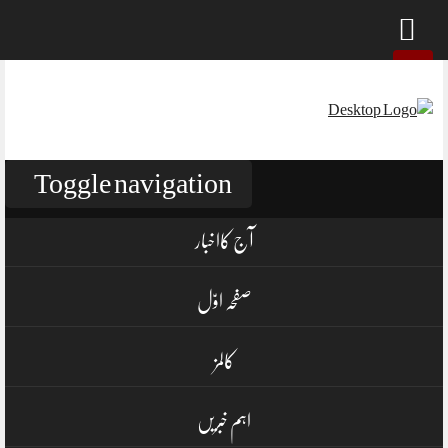
Skip
to
content
Toggle navigation
آج کااخبار
صفحہ اوّل
کالمز
اہم خبریں