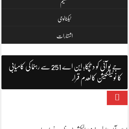
تعلیم
ٹیکنالوجی
اشتہارات
جے یو آئی کو دھچکا؛ این اے 251 سے رہنما کی کامیابی
کا نوٹیفکیشن کالعدم قرار