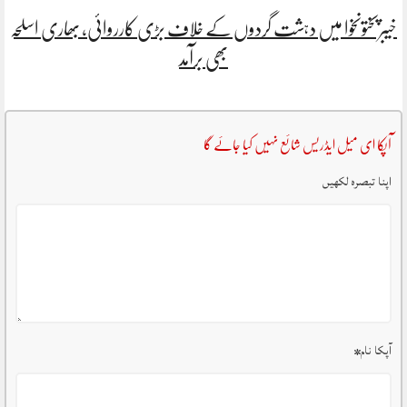
خیبرپختونخوا میں دہشت گردوں کے خلاف بڑی کارروائی، بھاری اسلحہ
بھی برآمد
آپکا ای میل ایڈریس شائع نہیں کیا جائے گا
اپنا تبصرہ لکھیں
آپکا نام
*