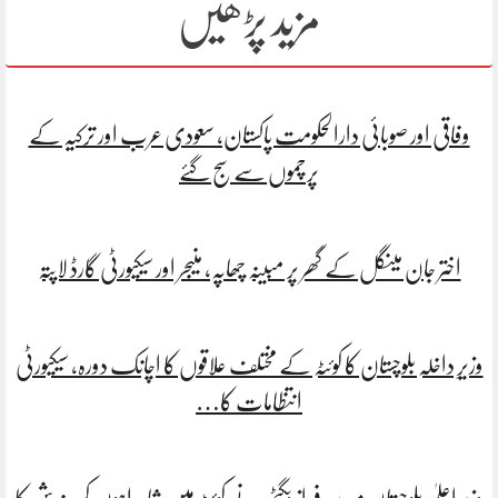
مزید پڑھیں
وفاقی اور صوبائی دارالحکومت پاکستان، سعودی عرب اور ترکیہ کے
پرچموں سے سج گئے
اختر جان مینگل کے گھر پر مبینہ چھاپہ، منیجر اور سیکیورٹی گارڈ لاپتہ
وزیرِ داخلہ بلوچستان کا کوئٹہ کے مختلف علاقوں کا اچانک دورہ، سیکیورٹی
انتظامات کا…