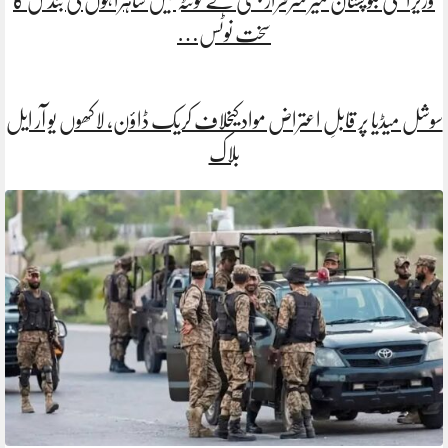
وزیراعلیٰ بلوچستان میر سرفراز بگٹی نے کوئٹہ میں شاہراہوں کی بندش کا
سخت نوٹس…
سوشل میڈیا پر قابلِ اعتراض مواد کیخلاف کریک ڈاؤن، لاکھوں یو آر ایل
بلاک