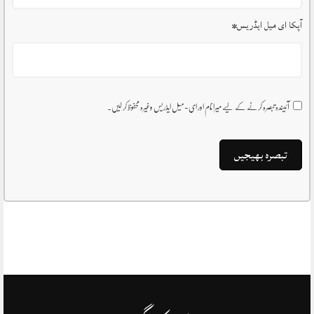
آپکا ای میل ایڈریس
*
آئیندہ تبصرہ کرنے کے لیے میرا نام اور ای-میل ایڈریس وغیرہ محفوظ کر لیں۔