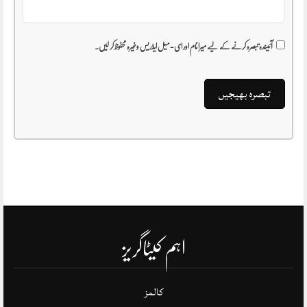
آئیندہ تبصرہ کرنے کے لیے میرا نام اور ای-میل ایڈریس وغیرہ محفوظ کر لیں۔
اہم کیٹاگریز
کالمز