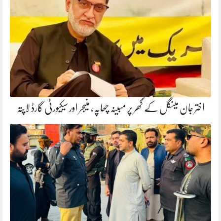
اختر جان مینگل کے گھر پر مبینہ چھاپہ، منیجر اور سیکیورٹی گارڈ لاپتہ