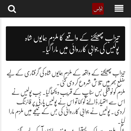
Skip
to
content
تیزاب پھینکنے کے واقعے کا ملزم ہمایوں شاہ
پولیس کی جوابی کارروائی میں مارا گیا۔
تیزاب پھینکنے کے واقعہ کے ملزم ہمایوں شاہ کی گرفتاری کے لیے
ضلع بھر میں تلاش شروع کر دی گئی۔
ملزم کو نوشکی بس سٹاپ کے قریب دیکھا گیا۔ جب پولیس نے
اس سے ہتھیار ڈالنے کو کہا تو اس نے پولیس پارٹی پر فائرنگ
کردی۔ پولیس نے جوابی کارروائی کی جس کے نتیجے میں ملزم مارا
گیا۔
ہلاک ملزم سے ایک پستول بمعہ 4 زندہ راؤنڈ برآمد کر لیے گئے۔