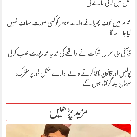
عمل میں لائی جائے گی
عوام میں خوف پھیلانے والے عناصر کو کسی صورت معاف نہیں
کیا جائے گا
ڈیآئی جی عمران شوکت نے واقعے کی لمحہ بہ لمحہ رپورٹ طلب کر لی
پولیس اور قانون نافذ کرنے والے ادارے مکمل طور پر متحرک،
ملزمان جلد گرفتار ہوں گے
مزید پڑھیں