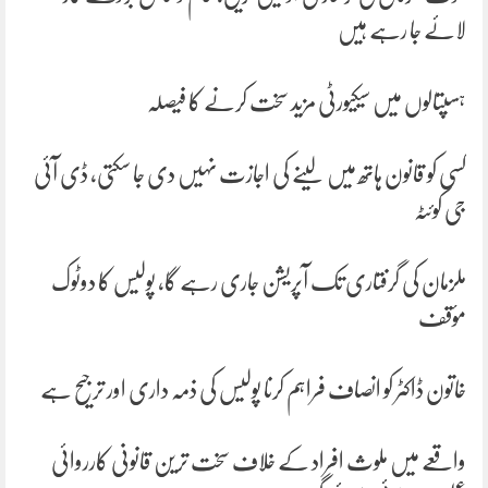
لائے جا رہے ہیں
ہسپتالوں میں سیکیورٹی مزید سخت کرنے کا فیصلہ
کسی کو قانون ہاتھ میں لینے کی اجازت نہیں دی جا سکتی، ڈی آئی
جی کوئٹہ
ملزمان کی گرفتاری تک آپریشن جاری رہے گا، پولیس کا دوٹوک
مؤقف
خاتون ڈاکٹر کو انصاف فراہم کرنا پولیس کی ذمہ داری اور ترجیح ہے
واقعے میں ملوث افراد کے خلاف سخت ترین قانونی کارروائی