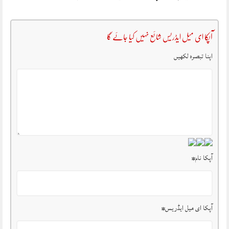
آپکا ای میل ایڈریس شائع نہیں کیا جائے گا
اپنا تبصرہ لکھیں
آپکا نام
*
آپکا ای میل ایڈریس
*