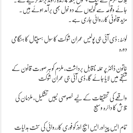
جائے وقوعہ سے گولیوں کے دو خول بھی برآمد ہوئے ہیں۔
مزید قانونی کارروائی جاری ہے۔
کوئٹہ: ڈی آئی جی پولیس عمران شوکت کا سول ہسپتال کا ہنگامی
دورہ
خاتون ڈاکٹر پر حملہ ناقابل برداشت، ملزم کو ہر صورت قانون کے
شکنجے میں لایا جائے گا، ڈی آئی جی عمران شوکت
واقعے کی تحقیقات کے لیے خصوصی ٹیمیں تشکیل، ملزمان کی
تلاش کا دائرہ وسیع
تمام ایس پیز اور ایس ایچ اوز کو فوری کارروائی کی سخت ہدایات