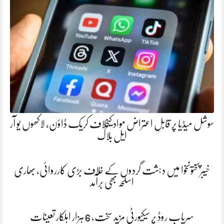
سوشل میڈیا پر قابلِ اعتراض مواد کیخلاف کریک ڈاؤن، لاکھوں یو آر
ایل بلاک
خیبرپختونخوا میں دہشت گردوں کے خلاف بڑی کارروائی، بھاری
اسلحہ بھی برآمد
سریاب روڈ پر سیکیورٹی مزید سخت، 6 ہزار اہلکار تعینات