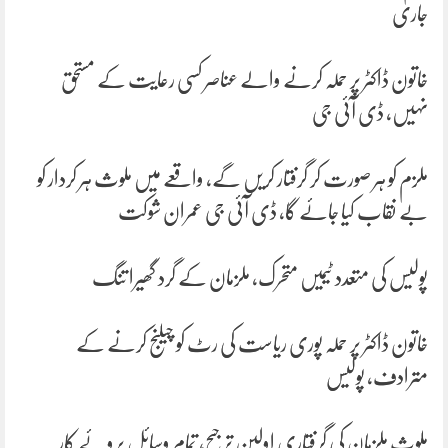
جاری
خاتون ڈاکٹر پر حملہ کرنے والے عناصر کسی رعایت کے مستحق
نہیں، ڈی آئی جی
ملزم کو ہر صورت کر گرفتار کریں گے، واقعے میں ملوث ہر کردار کو
بے نقاب کیا جائے گا، ڈی آئی جی عمران شوکت
پولیس کی متعدد ٹیمیں متحرک، ملزمان کے گرد گھیرا تنگ
خاتون ڈاکٹر پر حملہ پوری ریاست کی رٹ کو چیلنج کرنے کے
مترادف، پولیس
ملوث ملزمان کی گرفتاری اولین ترجیح، تمام وسائل بروئے کار