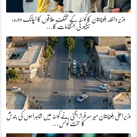
وزیرِ داخلہ بلوچستان کا کوئٹہ کے مختلف علاقوں کا اچانک دورہ،
سیکیورٹی انتظامات کا…
وزیراعلیٰ بلوچستان میر سرفراز بگٹی نے کوئٹہ میں شاہراہوں کی بندش
کا سخت نوٹس…