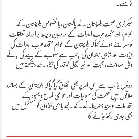
جا سکے۔
سیکرٹری صحت بلوچستان نے پاکستان، بالخصوص بلوچستان کے
عوام، اور متحدہ عرب امارات کے درمیان دیرینہ برادرانہ تعلقات
کو سراہتے ہوئے کہا کہ بلوچستان کے عوام متحدہ عرب امارات کی
قیادت اور شاہی خاندان کی جانب سے صوبے کے لیے کی جانے
والی معاونت، محبت اور خیرسگالی کو قدر کی نگاہ سے دیکھتے ہیں۔
دونوں جانب سے اس امر پر بھی اتفاق کیا گیا کہ بلوچستان کے پسماندہ
علاقوں میں صحت کی سہولیات اور عوامی فلاح و بہبود کے
اقدامات کو مزید بہتر بنانے کے لیے باہمی تعاون کو مستقبل میں
بھی جاری رکھا جائے گا