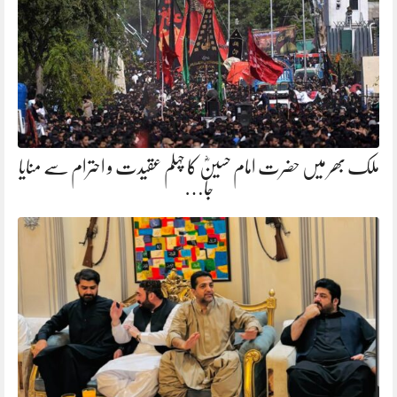
ملک بھر میں حضرت امام حسینؓ کا چہلم عقیدت و احترام سے منایا
جا…