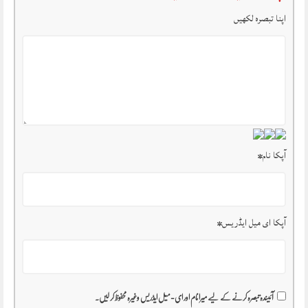
اپنا تبصرہ لکھیں
آپکا نام
*
آپکا ای میل ایڈریس
*
آئیندہ تبصرہ کرنے کے لیے میرا نام اور ای-میل ایڈریس وغیرہ محفوظ کر لیں۔