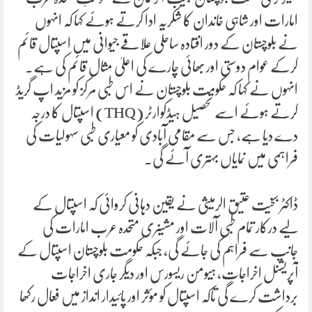
امارات اور شاہی خاندان کا شکریہ ادا کرتے ہوئے کہا کہ انہوں
نے بلوچستان کے دور افتادہ ساحلی علاقے جیوانی میں اسپتال قائم
کرکے عوام دوستی اور بھائی چارے کی اعلیٰ مثال قائم کی ہے۔
انہوں نے کہا کہ حکومت بلوچستان نے اس طبی مرکز کو مزید اپ گریڈ
کرتے ہوئے اسے تحصیل ہیڈکوارٹر (THQ) اسپتال کا درجہ
دے دیا ہے، جس سے مقامی آبادی کو معیاری طبی سہولیات کی
فراہمی میں نمایاں بہتری آئے گی۔
ڈاکٹر بخیت عتیق الرمیثی نے یقین دہانی کروائی کہ اسپتال کے
لیے درکار تمام طبی آلات اور مشینری متحدہ عرب امارات کی
جانب سے فراہم کی جائے گی، جبکہ حکومت بلوچستان اسپتال کے
آپریشنل اخراجات، ہیومن ریسورس اور دیگر جاری اخراجات
برداشت کرے گی تاکہ اسپتال کو مؤثر اور پائیدار انداز میں فعال رکھا