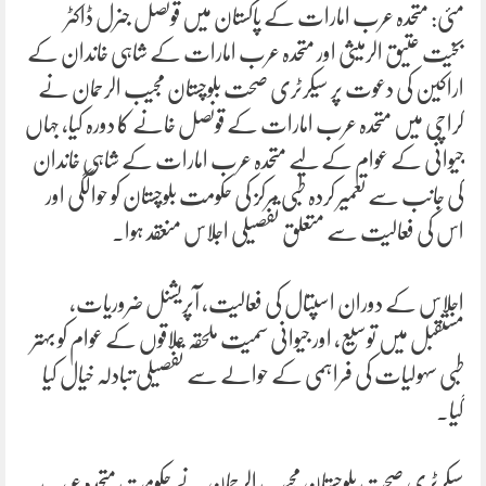
مئی: متحدہ عرب امارات کے پاکستان میں قونصل جنرل ڈاکٹر
بخیت عتیق الرمیثی اور متحدہ عرب امارات کے شاہی خاندان کے
اراکین کی دعوت پر سیکرٹری صحت بلوچستان مجیب الرحمان نے
کراچی میں متحدہ عرب امارات کے قونصل خانے کا دورہ کیا، جہاں
جیوانی کے عوام کے لیے متحدہ عرب امارات کے شاہی خاندان
کی جانب سے تعمیر کردہ طبی مرکز کی حکومت بلوچستان کو حوالگی اور
اس کی فعالیت سے متعلق تفصیلی اجلاس منعقد ہوا۔
اجلاس کے دوران اسپتال کی فعالیت، آپریشنل ضروریات،
مستقبل میں توسیع، اور جیوانی سمیت ملحقہ علاقوں کے عوام کو بہتر
طبی سہولیات کی فراہمی کے حوالے سے تفصیلی تبادلہ خیال کیا
گیا۔
سیکرٹری صحت بلوچستان مجیب الرحمان نے حکومتِ متحدہ عرب