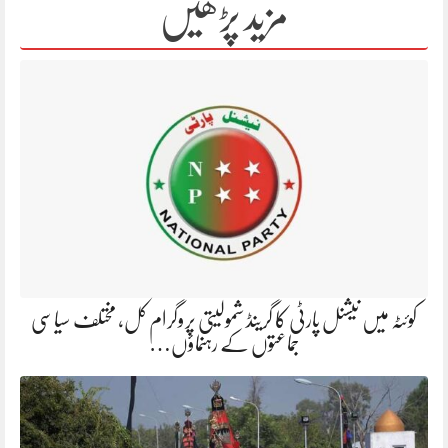
مزید پڑھیں
کوئٹہ میں نیشنل پارٹی کا گرینڈ شمولیتی پروگرام کل، مختلف سیاسی
جماعتوں کے رہنماؤں…