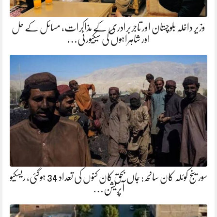
وزیر داخلہ بلوچستان اور تاجربرادری کے مذاکرات، مسائل کے حل
اور شاہراہوں کی سیکیورٹی…
سورینج کوئلہ کان سانحہ: جاں بحق کان کنوں کی تعداد 34 ہوگئی، ریسکیو
آپریشن…