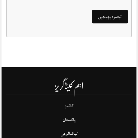
اہم کیٹاگریز
کالمز
پاکستان
ٹیکنالوجی