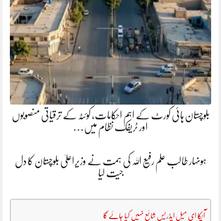
بلوچستان ہائی کورٹ کے اہم احکامات، کوئٹہ کے ترقیاتی منصوبوں
اور ٹریفک نظام میں…
ہونہار طالب علم رفیع اللہ کی ہمت نے وزیراعلیٰ بلوچستان کا دل
جیت لیا
آپکا ای میل ایڈریس شائع نہیں کیا جائے گا