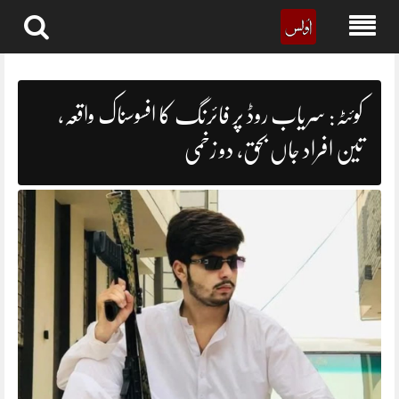
Skip
to
content
کوئٹہ: سریاب روڈ پر فائرنگ کا افسوسناک واقعہ،
تین افراد جاں بحق، دو زخمی