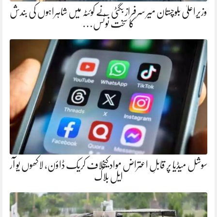
وزیراعلیٰ بلوچستان میر سرفراز بگٹی نے کوئٹہ میں شاہراہوں کی بندش
کا سخت نوٹس…
سوشل میڈیا پر قابلِ اعتراض مواد کیخلاف کریک ڈاؤن، لاکھوں یو آر
ایل بلاک