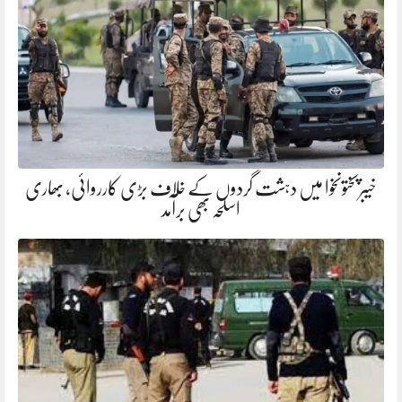
خیبرپختونخوا میں دہشت گردوں کے خلاف بڑی کارروائی، بھاری
اسلحہ بھی برآمد