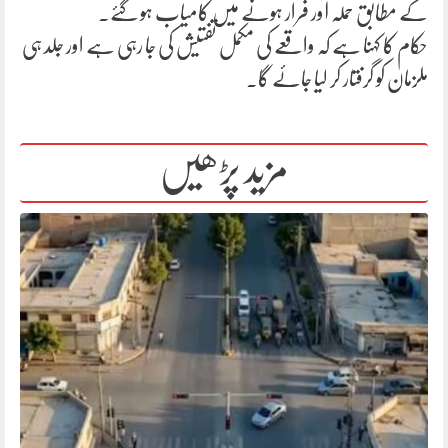
کے مطابق حملہ آور فرار ہونے میں کامیاب ہو گئے۔
حکام کا کہنا ہے کہ واقعے کی مکمل تفتیش کی جا رہی ہے اور جلد ہی
ملزمان کو گرفتار کر لیا جائے گا۔
مزید پڑھیں