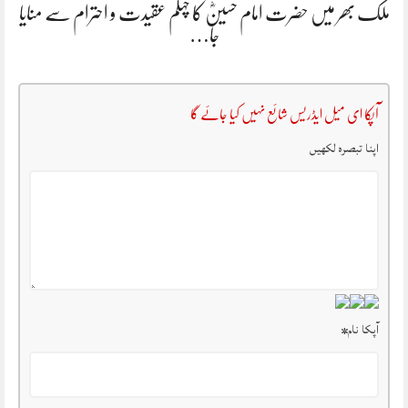
ملک بھر میں حضرت امام حسینؓ کا چہلم عقیدت و احترام سے منایا
جا…
آپکا ای میل ایڈریس شائع نہیں کیا جائے گا
اپنا تبصرہ لکھیں
آپکا نام
*