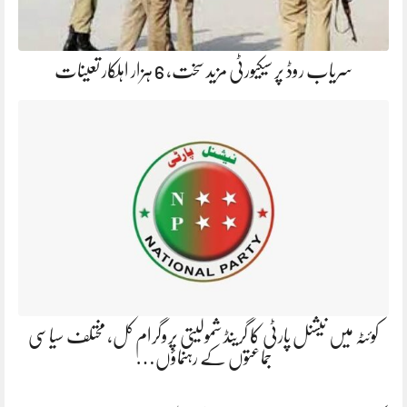
سریاب روڈ پر سیکیورٹی مزید سخت، 6 ہزار اہلکار تعینات
کوئٹہ میں نیشنل پارٹی کا گرینڈ شمولیتی پروگرام کل، مختلف سیاسی
جماعتوں کے رہنماؤں…