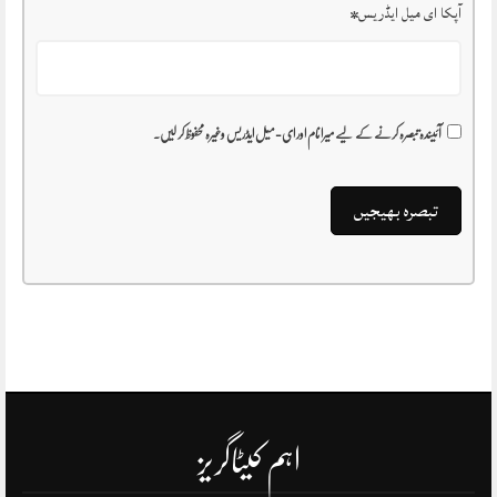
آپکا ای میل ایڈریس
*
آئیندہ تبصرہ کرنے کے لیے میرا نام اور ای-میل ایڈریس وغیرہ محفوظ کر لیں۔
اہم کیٹاگریز