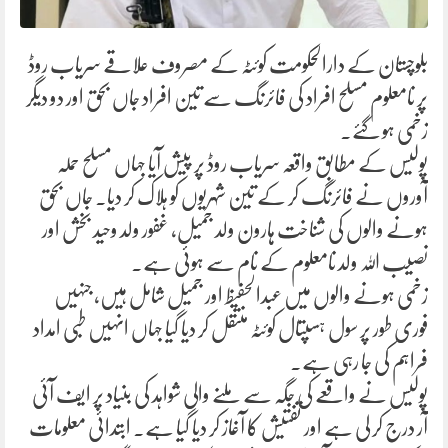
بلوچستان کے دارالحکومت کوئٹہ کے مصروف علاقے سریاب روڈ
پر نامعلوم مسلح افراد کی فائرنگ سے تین افراد جاں بحق اور دو دیگر
زخمی ہو گئے۔
پولیس کے مطابق واقعہ سریاب روڈ پر پیش آیا جہاں مسلح حملہ
آوروں نے فائرنگ کر کے تین شہریوں کو ہلاک کر دیا۔ جاں بحق
ہونے والوں کی شناخت ہارون ولد جمیل، غفور ولد وحید بخش اور
نصیب اللہ ولد نامعلوم کے نام سے ہوئی ہے۔
زخمی ہونے والوں میں عبدالحفیظ اور جمیل شامل ہیں، جنہیں
فوری طور پر سول ہسپتال کوئٹہ منتقل کر دیا گیا جہاں انہیں طبی امداد
فراہم کی جا رہی ہے۔
پولیس نے واقعے کی جگہ سے ملنے والی شواہد کی بنیاد پر ایف آئی
آر درج کر لی ہے اور تفتیش کا آغاز کر دیا گیا ہے۔ ابتدائی معلومات