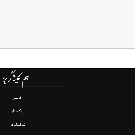
اہم کیٹاگریز
کالمز
پاکستان
ٹیکنالوجی