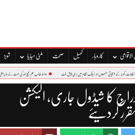
الاقوامی
کاروبار
کھیل
صحت
ملٹی میڈیا
شوبز
اتی منصوبوں اور ٹریفک نظام میں بڑی پیش رفت
ہونہار طالب علم رفیع اللہ کی ہمت نے وزیراعلیٰ بلوچستان کا دل جیت لیا
اج کا شیڈول جاری، الیکشن
قرر کردیئے