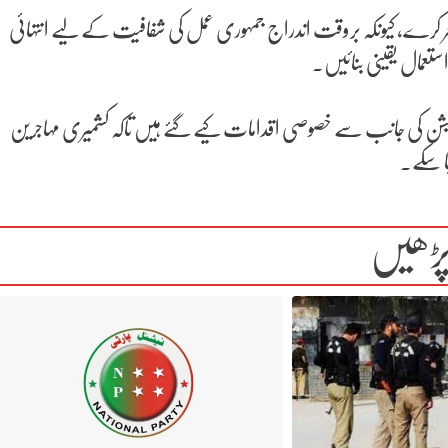
جسٹر کرے، کیونکہ بروقت اندراج جمہوری عمل کی شفافیت کے لیے انتہائی
ستعمال یقینی بنائیں۔
 کمیشن کی جانب سے خصوصی اقدامات کیے گئے ہیں تاکہ کشمیری مہاجرین
ا سکے۔
پڑھیں