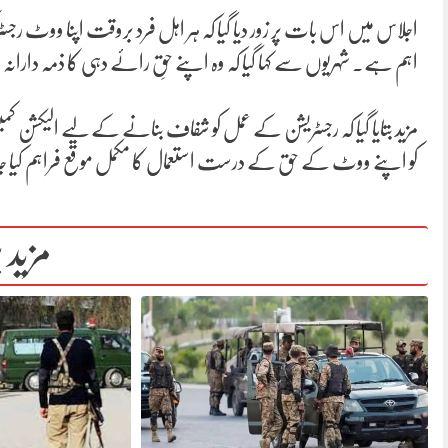
اجلاس میں اس بات پر زور دیا گیا کہ ہر اہل فرد بروقت اپنا ووٹ ر
اہم ہے۔ شہریوں سے کہا گیا کہ وہ اپنے حقِ رائے دہی کا ذمہ دارانہ ا
مزید بتایا گیا کہ رجسٹریشن کے عمل کو شفاف بنانے کے لیے الیکشن
کو اپنے ووٹ کے حق کے درست استعمال کا مکمل موقع فراہم کیا ج
مزید 