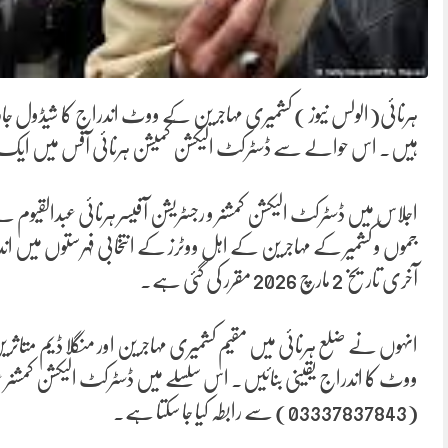
ہرنائی(الولس نیوز ) کشمیری مہاجرین کے ووٹ اندراج کا شیڈول جاری 
ہیں۔ اس حوالے سے ڈسٹرکٹ الیکشن کمیشن ہرنائی آفس میں ایک ا
اجلاس میں ڈسٹرکٹ الیکشن کمشنر و رجسٹریشن آفیسر ہرنائی عبدالقیوم نے 
جموں و کشمیر کے مہاجرین کے اہل ووٹرز کے انتخابی فہرستوں می
آخری تاریخ 2 مارچ 2026 مقرر کی گئی ہے۔
انہوں نے ضلع ہرنائی میں مقیم کشمیری مہاجرین اور منگلا ڈیم متاثر
(03337837843) سے رابطہ کیا جا سکتا ہے۔