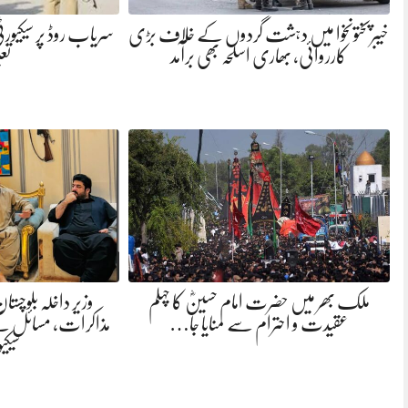
خیبرپختونخوا میں دہشت گردوں کے خلاف بڑی
کارروائی، بھاری اسلحہ بھی برآمد
تع
ملک بھر میں حضرت امام حسینؓ کا چہلم
وزیر داخلہ بلوچست
عقیدت و احترام سے منایا جا…
مذاکرات، مسائل کے
سیک