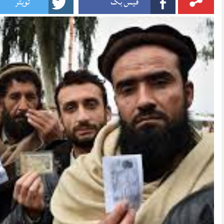
فیس بک
ٹویٹر