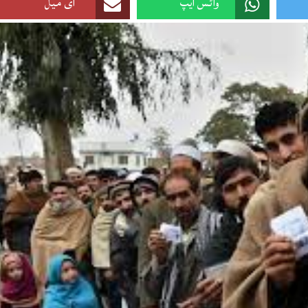
واٹس ایپ
ای میل