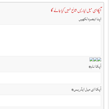
آپکا ای میل ایڈریس شائع نہیں کیا جائے گا
اپنا تبصرہ لکھیں
آپکا نام
*
آپکا ای میل ایڈریس
*