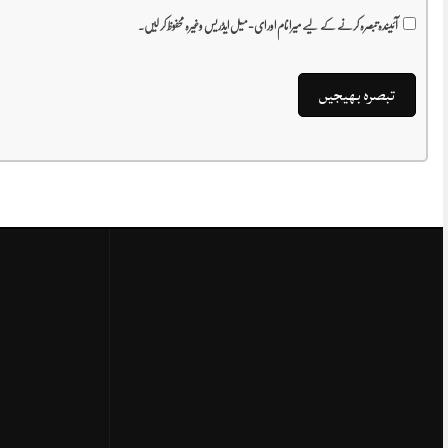
آئیندہ تبصرہ کرنے کے لیے میرا نام اور ای-میل ایڈریس وغیرہ محفوظ کر لیں۔