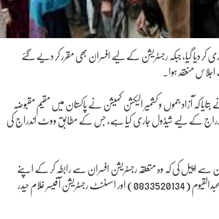
کر دیا گیا، جبکہ رجسٹریشن کے لیے افسران بھی مقرر کر دیے گئے
جلاس منعقد ہوا۔
بتایا کہ آزاد جموں و کشمیر الیکشن کمیشن نے پاکستان میں مقیم مقبوضہ
ں اندراج کے لیے شیڈول جاری کیا ہے، جس کے مطابق ووٹ اندراج کی
ین سے اپیل کی کہ وہ متعلقہ رجسٹریشن افسران سے رابطہ کر کے اپنے
ووٹ کا اندراج یقینی بنائیں۔ اس سلسلے میں ڈسٹرکٹ الیکشن کمشنر عبدالقیوم (0833520134) اور اسسٹنٹ رجسٹریشن آفیسر غلام حیدر