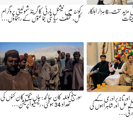
سریاب روڈ پر سیکیورٹی مزید سخت، 6 ہزار اہلکار
کوئٹہ میں نیشنل پارٹی کا گرینڈ شمولیتی پروگرام
ینات
کل، مختلف سیاسی جماعتوں کے رہنماؤں…
سورینج کوئلہ کان سانحہ: جاں بحق کان کنوں کی
ان اور تاجربرادری کے
تعداد 34 ہوگئی، ریسکیو آپریشن…
 حل اور شاہراہوں کی
یورٹی…