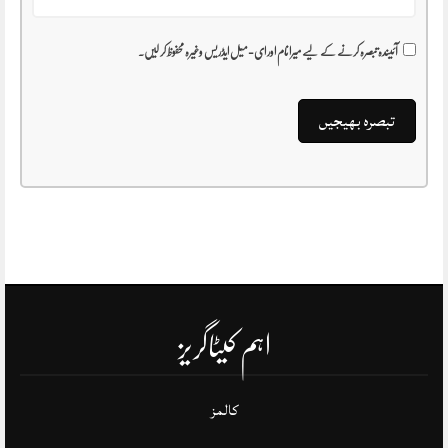
آئیندہ تبصرہ کرنے کے لیے میرا نام اور ای-میل ایڈریس وغیرہ محفوظ کر لیں۔
اہم کیٹاگریز
کالمز