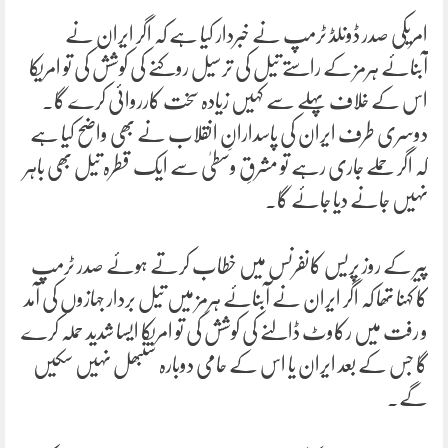
امریکی صدر ڈونلڈ ٹرمپ نے خبردار کیا ہے کہ اگر ایران نے
آبنائے ہرمز کے راستے تیل کی ترسیل روکنے کی کوشش کی تو امریکا
اس کے خلاف پہلے سے کہیں زیادہ سخت کارروائی کرے گا۔
دوسری طرف ایران کی پاسدارانِ انقلاب نے بھی واضح کیا ہے
کہ اگر حملے جاری رہے تو مشرقِ وسطیٰ سے ایک قطرہ تیل بھی باہر
نہیں جانے دیا جائے گا۔
پیر کے روز پریس کانفرنس میں خطاب کرتے ہوئے صدر ٹرمپ
کا کہنا تھا کہ اگر ایران نے آبنائے ہرمز میں تیل بردار جہازوں کی آمد
و رفت میں رکاوٹ ڈالنے کی کوشش کی تو امریکا ایسا شدید حملہ کرے
گا جس کے بعد ایران یا اس کے حامی دوبارہ سنبھل نہیں سکیں
گے۔