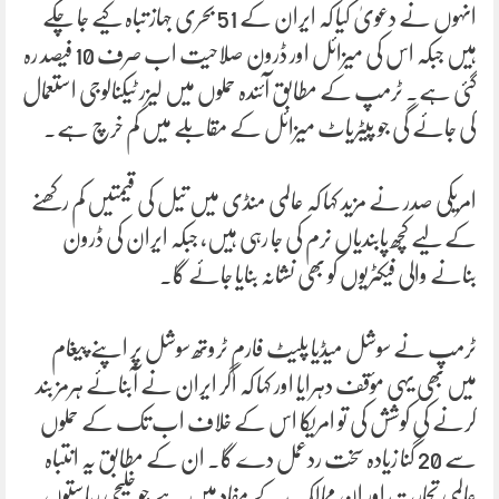
انہوں نے دعویٰ کیا کہ ایران کے 51 بحری جہاز تباہ کیے جا چکے
ہیں جبکہ اس کی میزائل اور ڈرون صلاحیت اب صرف 10 فیصد رہ
گئی ہے۔ ٹرمپ کے مطابق آئندہ حملوں میں لیزر ٹیکنالوجی استعمال
کی جائے گی جو پیٹریاٹ میزائل کے مقابلے میں کم خرچ ہے۔
امریکی صدر نے مزید کہا کہ عالمی منڈی میں تیل کی قیمتیں کم رکھنے
کے لیے کچھ پابندیاں نرم کی جا رہی ہیں، جبکہ ایران کی ڈرون
بنانے والی فیکٹریوں کو بھی نشانہ بنایا جائے گا۔
ٹرمپ نے سوشل میڈیا پلیٹ فارم ٹروتھ سوشل پر اپنے پیغام
میں بھی یہی مؤقف دہرایا اور کہا کہ اگر ایران نے آبنائے ہرمز بند
کرنے کی کوشش کی تو امریکا اس کے خلاف اب تک کے حملوں
سے 20 گنا زیادہ سخت ردعمل دے گا۔ ان کے مطابق یہ انتباہ
عالمی تجارت اور ان ممالک کے مفاد میں ہے جو خلیجی ریاستوں