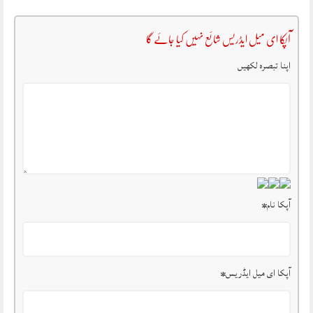
آپکا ای میل ایڈریس شائع نہیں کیا جائے گا
اپنا تبصرہ لکھیں
آپکا نام
*
آپکا ای میل ایڈریس
*