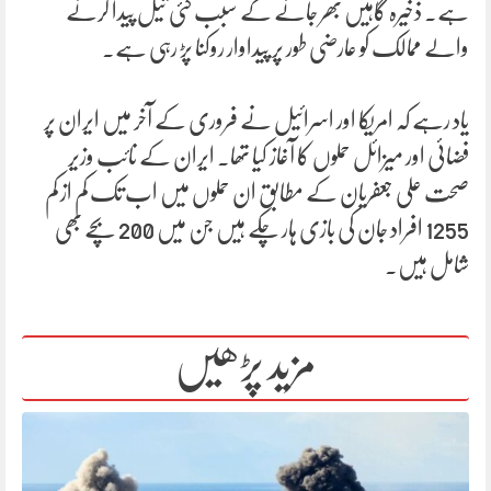
ہے۔ ذخیرہ گاہیں بھر جانے کے سبب کئی تیل پیدا کرنے
والے ممالک کو عارضی طور پر پیداوار روکنا پڑ رہی ہے۔
یاد رہے کہ امریکا اور اسرائیل نے فروری کے آخر میں ایران پر
فضائی اور میزائل حملوں کا آغاز کیا تھا۔ ایران کے نائب وزیر
صحت علی جعفریان کے مطابق ان حملوں میں اب تک کم از کم
1255 افراد جان کی بازی ہار چکے ہیں جن میں 200 بچے بھی
شامل ہیں۔
مزید پڑھیں