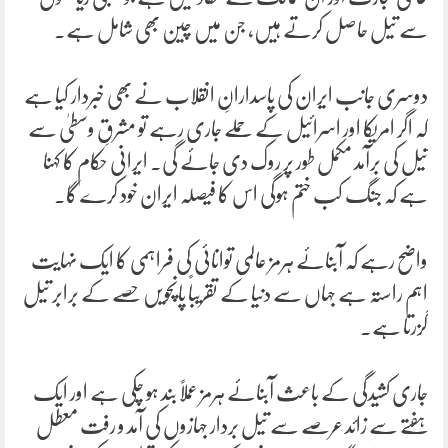
سے تیل حاصل کرتے ہیں، جن میں چین بھی شامل ہے۔
دوسری جانب ایران کی پاسدارانِ انقلاب نے بھی خبردار کیا ہے
کہ اگر امریکا اور اسرائیل کے حملے جاری رہے تو مشرقِ وسطیٰ سے
تیل کی برآمد مکمل طور پر روک دی جائے گی۔ ایرانی حکام کا کہنا
ہے کہ جنگ کب ختم ہوگی اس کا فیصلہ ایران خود کرے گا۔
واضح رہے کہ آبنائے ہرمز عالمی توانائی کی فراہمی کا ایک نہایت
اہم راستہ ہے جہاں سے دنیا کے تقریباً پانچویں حصے کے برابر تیل
گزرتا ہے۔
جاری کشیدگی کے باعث آبنائے ہرمز عملاً بند ہو چکی ہے اور ایک
ہفتے سے زائد عرصے سے تیل بردار جہازوں کی آمد و رفت معطل