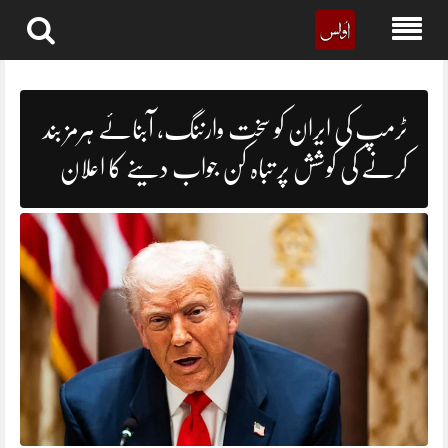
Skip
to
content
ٹرمپ کی ایران کو سخت وارننگ، آبنائے ہرمز بند
کرنے کی کوشش پر تباہ کن جواب دینے کا اعلان