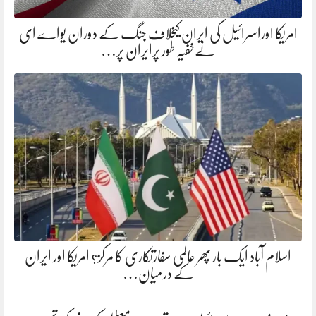
امریکا اوراسرائیل کی ایران کیخلاف جنگ کے دوران یواے ای
نےخفیہ طور پرایران پر…
اسلام آباد ایک بار پھر عالمی سفارتکاری کا مرکز؟ امریکا اور ایران
کے درمیان…