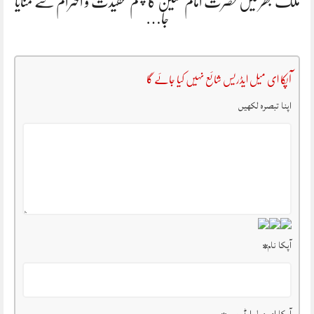
ملک بھر میں حضرت امام حسینؓ کا چہلم عقیدت و احترام سے منایا
جا…
آپکا ای میل ایڈریس شائع نہیں کیا جائے گا
اپنا تبصرہ لکھیں
آپکا نام
*