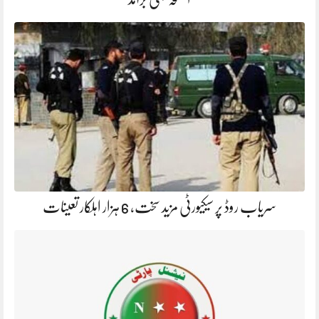
سریاب روڈ پر سیکیورٹی مزید سخت، 6 ہزار اہلکار تعینات