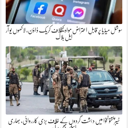
سوشل میڈیا پر قابلِ اعتراض مواد کیخلاف کریک ڈاؤن، لاکھوں یو آر
ایل بلاک
خیبرپختونخوا میں دہشت گردوں کے خلاف بڑی کارروائی، بھاری
اسلحہ بھی برآمد