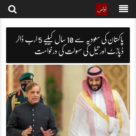
Skip
to
content
پاکستان کی سعودیہ سے 10 سال کیلیے 5 ارب ڈالر
ڈپازٹ اور تیل کی سہولت کی درخواست