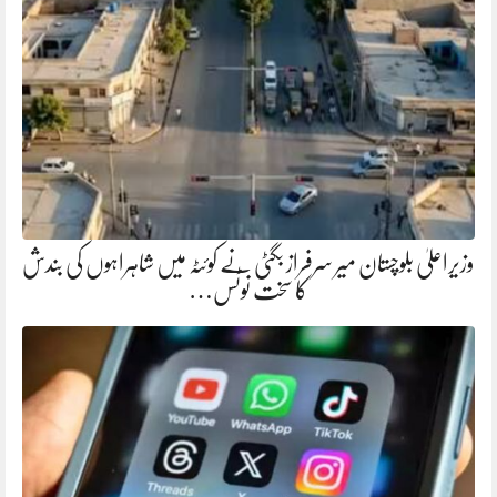
وزیراعلیٰ بلوچستان میر سرفراز بگٹی نے کوئٹہ میں شاہراہوں کی بندش
کا سخت نوٹس…