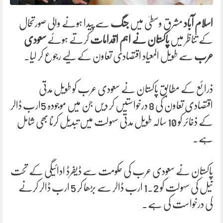
اسلام آباد
مشرق وسطیٰ میں
جنگ
سے پیدا ہونے والی صورتحال
کے تناظر میں
پاکستان نے اہم اقدامات
کرتے ہوئے
سعودی
عرب
سے طویل المعیاد اقتصادی تعاون کے لیے رجوع کر لیا۔
ذرائع کے مطابق پاکستان نے سعودی عرب کو طویل مدتی
اقتصادی تعاون کی 8 درخواستیں کر دیں جن میں موجودہ 5ارب ڈالر
کے ذخائر کو 10 سالہ طویل مدتی سہولت میں تبدیل کرنا بھی شامل
ہے۔
پاکستان نے سعودی عرب کی حکومت سے ڈیفرڈ ادائیگی کے تحت
تیل کی سہولت کو 1.2 ارب ڈالر سے بڑھا کر 5 ارب ڈالر کرنے
کی درخواست کی ہے۔