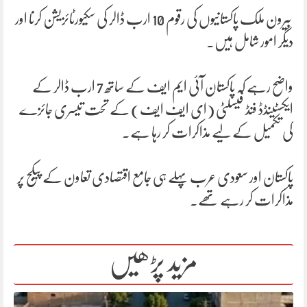
بیرون ملک پاکستانیوں کی رقوم 10 ارب ڈالر کی سکیورٹائزیشن کرنا اور
دیگر امور شامل ہیں۔
واضح رہے کہ پاکستان آئی ایم ایف کے ساتھ 7 ارب ڈالر کے
ایکسٹینڈڈ فنڈ فیسلٹی (ای ایف ایف) کے تحت تیسری جائزے
کی تکمیل کے لیے مذاکرات کر رہا ہے۔
پاکستان اور سعودی عرب پہلے ہی جامع اقتصادی تعاون کے پیکج پر
مذاکرات کر رہے تھے۔
مزید پڑھیں