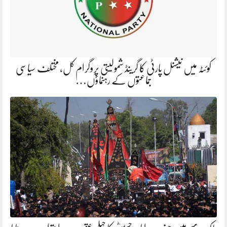
کوئٹہ میں نیشنل پارٹی کا گرینڈ شمولیتی پروگرام کل، مختلف سیاسی
جماعتوں کے رہنماؤں…