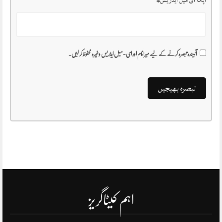
آپکا ای میل ایڈریس
*
آئیندہ تبصرہ کرنے کے لیے میرا نام اور ای-میل ایڈریس وغیرہ محفوظ کر لیں۔
اہم کیٹاگریز