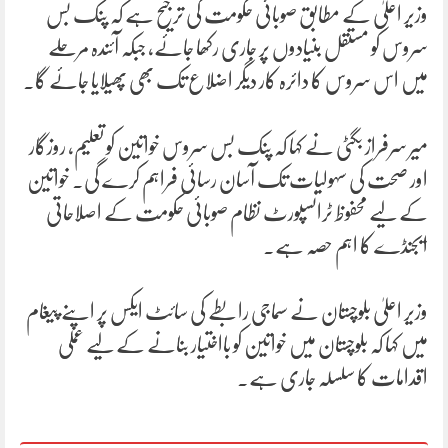
وزیر اعلیٰ کے مطابق صوبائی حکومت کی ترجیح ہے کہ پنک بس
سروس کو مستقل بنیادوں پر جاری رکھا جائے، جبکہ آئندہ مرحلے
میں اس سروس کا دائرہ کار دیگر اضلاع تک بھی پھیلایا جائے گا۔
میر سرفراز بگٹی نے کہا کہ پنک بس سروس خواتین کو تعلیم، روزگار
اور صحت کی سہولیات تک آسان رسائی فراہم کرے گی۔ خواتین
کے لیے محفوظ ٹرانسپورٹ نظام صوبائی حکومت کے اصلاحاتی
ایجنڈے کا اہم حصہ ہے۔
وزیر اعلیٰ بلوچستان نے سماجی رابطے کی سائٹ ایکس پر اپنے پیغام
میں کہا کہ بلوچستان میں خواتین کو بااختیار بنانے کے لیے عملی
اقدامات کا سلسلہ جاری ہے۔