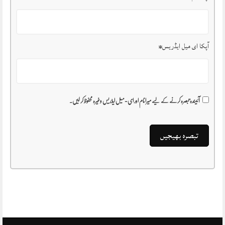
آپکا ای میل ایڈریس
*
آئیندہ تبصرہ کرنے کے لیے میرا نام اور ای-میل ایڈریس وغیرہ محفوظ کر لیں۔