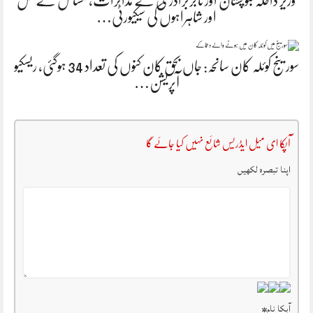
وزیر داخلہ بلوچستان اور تاجربرادری کے مذاکرات، مسائل کے حل
اور شاہراہوں کی سیکیورٹی…
سورینج کوئلہ کان سانحہ: جاں بحق کان کنوں کی تعداد 34 ہوگئی، ریسکیو
آپریشن…
آپکا ای میل ایڈریس شائع نہیں کیا جائے گا
اپنا تبصرہ لکھیں
آپکا نام
*