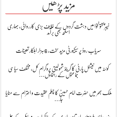
مزید پڑھیں
خیبرپختونخوا میں دہشت گردوں کے خلاف بڑی کارروائی، بھاری
اسلحہ بھی برآمد
سریاب روڈ پر سیکیورٹی مزید سخت، 6 ہزار اہلکار تعینات
کوئٹہ میں نیشنل پارٹی کا گرینڈ شمولیتی پروگرام کل، مختلف سیاسی
جماعتوں کے رہنماؤں…
ملک بھر میں حضرت امام حسینؓ کا چہلم عقیدت و احترام سے منایا
جا…