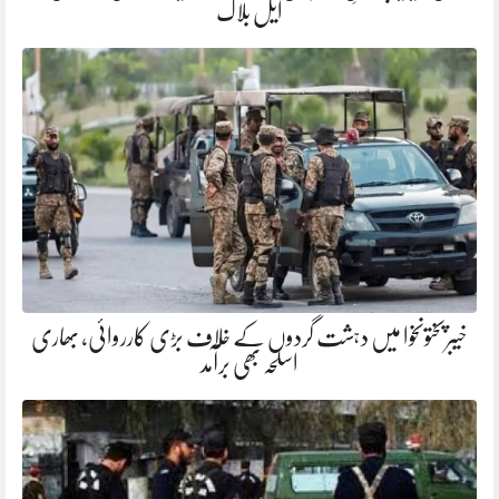
ایل بلاک
خیبرپختونخوا میں دہشت گردوں کے خلاف بڑی کارروائی، بھاری
اسلحہ بھی برآمد