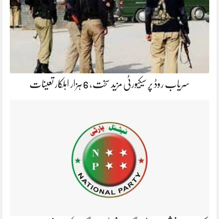
سریاب روڈ پر سیکیورٹی مزید سخت، 6 ہزار اہلکار تعینات