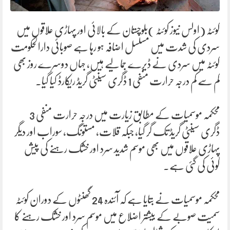
کوئٹہ (اولس نیوز کوئٹہ )بلوچستان کے بالائی اور پہاڑی علاقوں میں
سردی کی شدت میں مسلسل اضافہ ہو رہا ہے صوبائی دارالحکومت
کوئٹہ میں سردی نے ڈیرے جما لیے ہیں، جہاں دوسرے روز بھی
کم سے کم درجہ حرارت منفی 1 ڈگری سینٹی گریڈ ریکارڈ کیا گیا۔
محکمہ موسمیات کے مطابق زیارت میں درجہ حرارت منفی 3
ڈگری سینٹی گریڈ تک گر گیا، جبکہ قلات، مستونگ، سوراب اور دیگر
پہاڑی علاقوں میں بھی موسم شدید سرد اور خشک رہنے کی پیش
گوئی کی گئی ہے۔
محکمہ موسمیات نے بتایا ہے کہ آئندہ 24 گھنٹوں کے دوران کوئٹہ
سمیت صوبے کے بیشتر اضلاع میں موسم سرد اور خشک رہنے کا