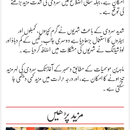
امکان ہے، جبکہ شمالی اضلاع میں سردی کی شدت مزید بڑھنے
کی توقع ہے۔
شدید سردی کے باعث شہریوں نے گرم کپڑوں، کمبلوں اور
ہیٹروں کا استعمال بڑھا دیا ہے دوسری جانب، گیس کے کم دباؤ اور
لوڈشیڈنگ نے شہریوں کی مشکلات میں اضافہ کر دیا ہے۔
ماہرینِ موسمیات کے مطابق دسمبر کے آغاز تک سردی کی لہر مزید
تیز ہونے کا امکان ہے، اور درجہ حرارت میں مزید کمی دیکھی جا
سکتی ہے۔
مزید پڑھیں