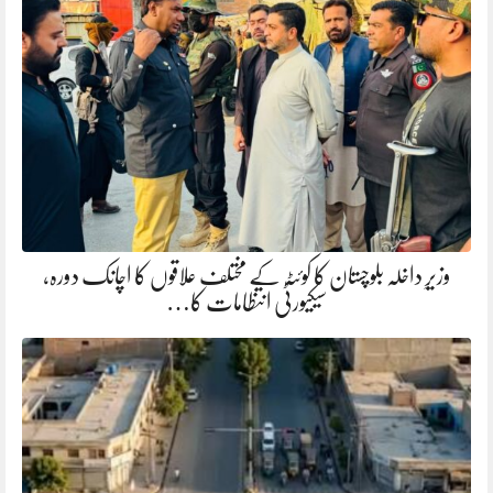
وزیرِ داخلہ بلوچستان کا کوئٹہ کے مختلف علاقوں کا اچانک دورہ،
سیکیورٹی انتظامات کا…