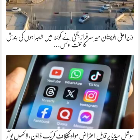
وزیراعلیٰ بلوچستان میر سرفراز بگٹی نے کوئٹہ میں شاہراہوں کی بندش
کا سخت نوٹس…
سوشل میڈیا پر قابلِ اعتراض مواد کیخلاف کریک ڈاؤن، لاکھوں یو آر