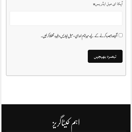
آپکا ای میل ایڈریس
*
آئیندہ تبصرہ کرنے کے لیے میرا نام اور ای-میل ایڈریس وغیرہ محفوظ کر لیں۔
اہم کیٹاگریز