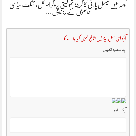
کوئٹہ میں نیشنل پارٹی کا گرینڈ شمولیتی پروگرام کل، مختلف سیاسی
جماعتوں کے رہنماؤں…
آپکا ای میل ایڈریس شائع نہیں کیا جائے گا
اپنا تبصرہ لکھیں
آپکا نام
*